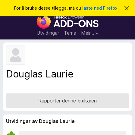
S
Logg inn
For å bruke desse tillegga, må du
laste ned Firefox
.
A
v
ø
N
v
k
i
e
s
t
d
Utvidingar
Tema
Meir…
e
t
n
l
n
e
e
m
s
e
l
a
Douglas Laurie
d
r
i
n
t
g
i
a
l
Rapporter denne brukaren
l
e
g
Utvidingar av Douglas Laurie
g
f