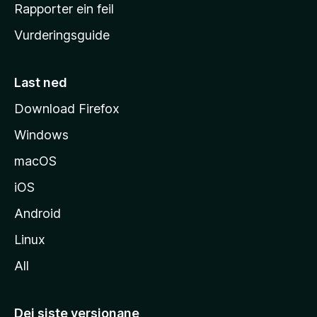
e
Rapporter ein feil
i
Vurderingsguide
m
e
s
Last ned
i
Download Firefox
d
Windows
a
macOS
iOS
Android
Linux
All
Dei siste versjonane