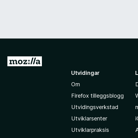
G
å
Utvidingar
t
Om
i
l
Firefox tilleggsblogg
M
Utvidingsverkstad
o
z
Utviklarsenter
i
Utviklarpraksis
l