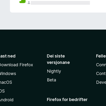
Last ned
Dei siste
Fell
versjonane
Download Firefox
Conn
Nightly
Windows
Cont
Beta
macOS
Deve
iOS
Firefox for bedrifter
Android