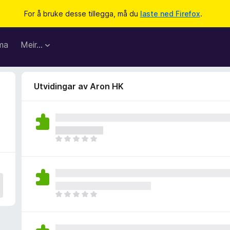
For å bruke desse tillegga, må du
laste ned Firefox
.
ma
Meir…
Utvidingar av Aron HK
I
n
g
e
n
v
I
u
n
r
g
d
e