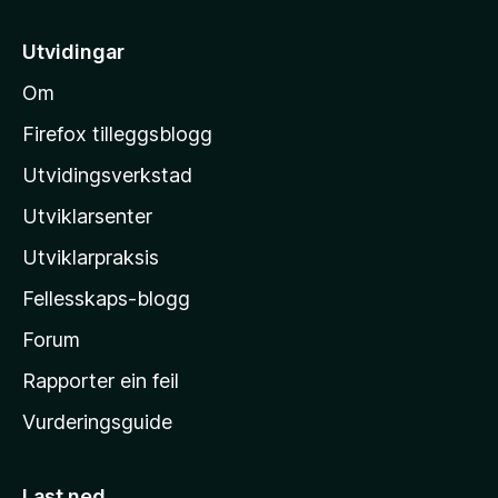
t
e
r
r
i
e
Utvidingar
i
l
n
n
Om
n
M
g
o
o
a
Firefox tilleggsblogg
r
z
Utvidingsverkstad
e
i
n
Utviklarsenter
l
n
o
l
Utviklarpraksis
a
Fellesskaps-blogg
-
h
Forum
e
Rapporter ein feil
i
Vurderingsguide
m
e
s
Last ned