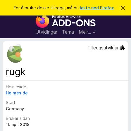
S
Logg inn
For å bruke desse tillegga, må du
laste ned Firefox
.
A
v
ø
N
v
k
i
e
s
t
d
Utvidingar
Tema
Meir…
e
t
n
l
n
Tilleggsutviklar
e
e
m
s
e
l
a
rugk
d
r
i
n
t
g
Heimeside
i
a
Heimeside
l
l
Stad
e
Germany
g
Brukar sidan
g
11. apr. 2018
f