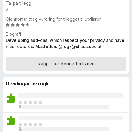
Tal på tillegg
o
7
r
Gjennomsnittleg vurdring for tillegget til utvilaren
F
V
i
u
r
Biografi
r
Developing add-ons, which respect your privacy and have
e
d
nice features. Mastodon: @rugk@chaos.social
f
e
o
r
x
i
Rapporter denne brukaren
n
g
:
Utvidingar av rugk
4
,
7
I
a
n
v
g
5
e
I
n
n