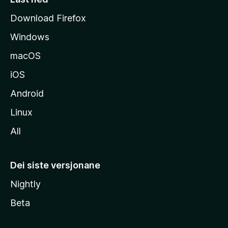
i
Download Firefox
d
Windows
a
macOS
iOS
Android
Linux
All
Dei siste versjonane
Nightly
Beta