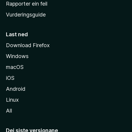
e
Rapporter ein feil
i
Vurderingsguide
m
e
s
Last ned
i
Download Firefox
d
Windows
a
macOS
iOS
Android
Linux
All
Dei siste versjonane