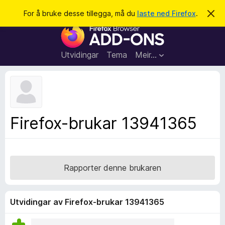
S
Logg inn
For å bruke desse tillegga, må du
laste ned Firefox
.
A
v
ø
N
v
k
i
e
s
t
d
Utvidingar
Tema
Meir…
e
t
n
l
n
e
e
m
s
e
l
a
Firefox-brukar 13941365
d
r
i
n
t
g
i
a
l
Rapporter denne brukaren
l
e
g
Utvidingar av Firefox-brukar 13941365
g
f