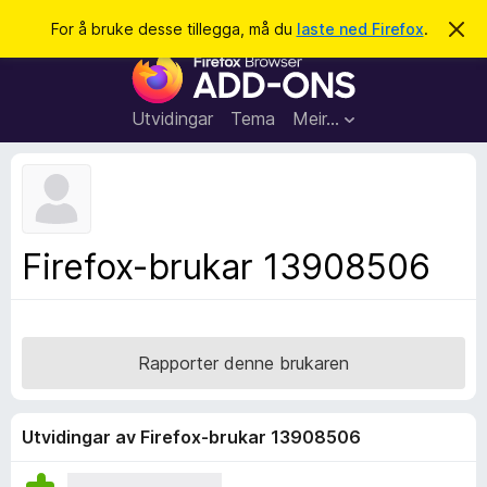
S
Logg inn
For å bruke desse tillegga, må du
laste ned Firefox
.
A
v
ø
N
v
k
i
e
s
t
d
Utvidingar
Tema
Meir…
e
t
n
l
n
e
e
m
s
e
l
a
Firefox-brukar 13908506
d
r
i
n
t
g
i
a
l
Rapporter denne brukaren
l
e
g
Utvidingar av Firefox-brukar 13908506
g
f