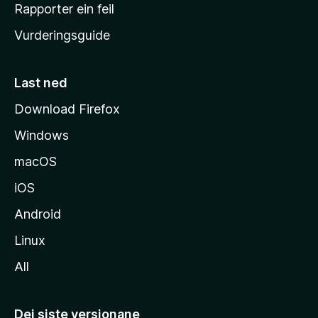
e
Rapporter ein feil
i
Vurderingsguide
m
e
s
Last ned
i
Download Firefox
d
Windows
a
macOS
iOS
Android
Linux
All
Dei siste versjonane