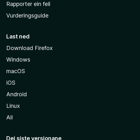
e
Rapporter ein feil
i
Vurderingsguide
m
e
s
Last ned
i
Download Firefox
d
Windows
a
macOS
iOS
Android
Linux
All
Dei siste versjonane