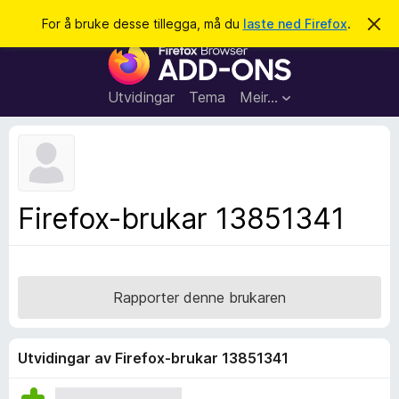
S
Logg inn
For å bruke desse tillegga, må du
laste ned Firefox
.
A
v
ø
N
v
k
i
e
s
t
d
Utvidingar
Tema
Meir…
e
t
n
l
n
e
e
m
s
e
l
a
Firefox-brukar 13851341
d
r
i
n
t
g
i
a
l
Rapporter denne brukaren
l
e
g
Utvidingar av Firefox-brukar 13851341
g
f