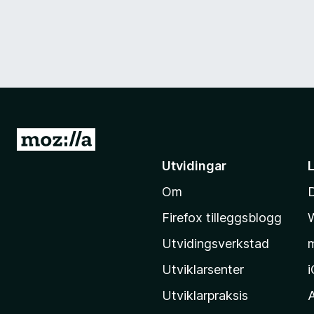
G
å
Utvidingar
t
Om
i
l
Firefox tilleggsblogg
M
Utvidingsverkstad
o
z
Utviklarsenter
i
Utviklarpraksis
l