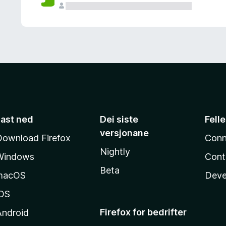
Last ned
Dei siste
Fell
versjonane
Download Firefox
Conn
Nightly
Windows
Cont
Beta
macOS
Deve
iOS
Firefox for bedrifter
Android