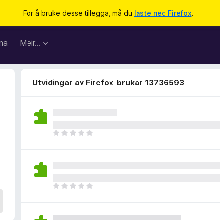
For å bruke desse tillegga, må du
laste ned Firefox
.
ma
Meir…
Utvidingar av Firefox-brukar 13736593
I
n
g
e
n
v
I
u
n
r
g
d
e