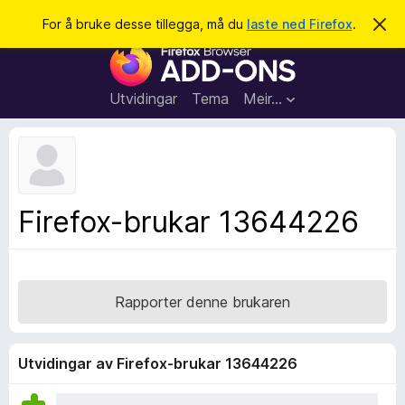
S
Logg inn
For å bruke desse tillegga, må du
laste ned Firefox
.
A
v
ø
N
v
k
i
e
s
t
d
Utvidingar
Tema
Meir…
e
t
n
l
n
e
e
m
s
e
l
a
Firefox-brukar 13644226
d
r
i
n
t
g
i
a
l
Rapporter denne brukaren
l
e
g
Utvidingar av Firefox-brukar 13644226
g
f