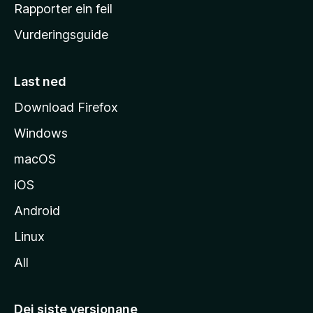
e
Rapporter ein feil
i
Vurderingsguide
m
e
s
Last ned
i
Download Firefox
d
Windows
a
macOS
iOS
Android
Linux
All
Dei siste versjonane