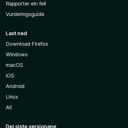
e
Rapporter ein feil
i
Vurderingsguide
m
e
s
Last ned
i
Download Firefox
d
Windows
a
macOS
iOS
Android
Linux
All
Dei siste versjonane