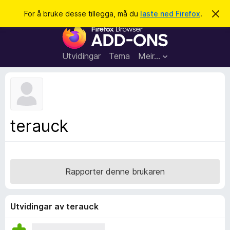
S
Logg inn
For å bruke desse tillegga, må du
laste ned Firefox
.
A
v
ø
N
v
k
i
e
s
t
d
Utvidingar
Tema
Meir…
e
t
n
l
n
e
e
m
s
e
l
a
terauck
d
r
i
n
t
g
i
a
l
Rapporter denne brukaren
l
e
g
Utvidingar av terauck
g
f