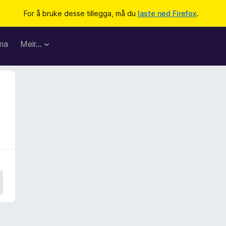
For å bruke desse tillegga, må du
laste ned Firefox
.
ma
Meir…