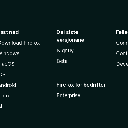
Last ned
Dei siste
Fell
versjonane
Download Firefox
Conn
Nightly
Windows
Cont
Beta
macOS
Deve
iOS
Firefox for bedrifter
Android
Enterprise
inux
ll