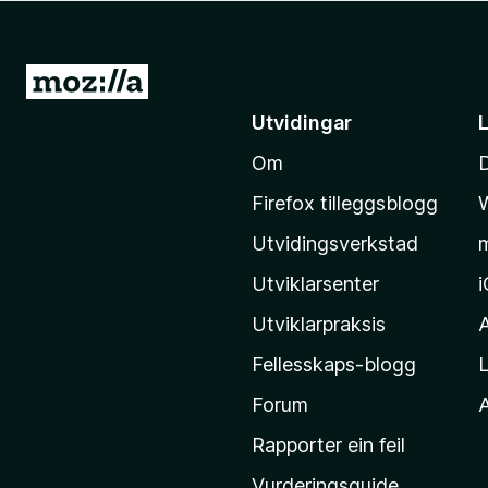
o
r
F
G
i
å
Utvidingar
r
t
e
Om
i
f
l
o
Firefox tilleggsblogg
M
x
Utvidingsverkstad
o
z
Utviklarsenter
i
Utviklarpraksis
l
Fellesskaps-blogg
L
l
a
Forum
A
-
Rapporter ein feil
h
Vurderingsguide