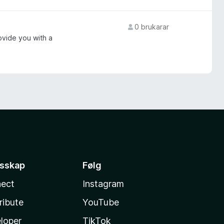
0 brukarar
ovide you with a
esskap
Følg
ect
Instagram
ribute
YouTube
loper
TikTok