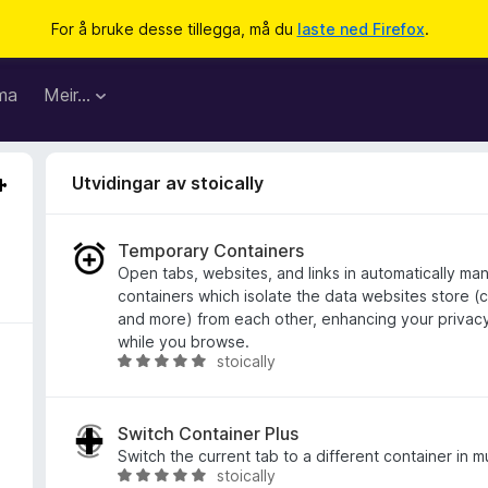
For å bruke desse tillegga, må du
laste ned Firefox
.
ma
Meir…
Utvidingar av stoically
Temporary Containers
Open tabs, websites, and links in automatically m
containers which isolate the data websites store (
and more) from each other, enhancing your privacy
while you browse.
stoically
V
u
r
d
Switch Container Plus
e
Switch the current tab to a different container in m
stoically
r
V