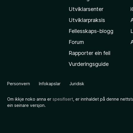
o
z
Utviklarsenter
i
Utviklarpraksis
l
Fellesskaps-blogg
L
l
a
Forum
A
-
Rapporter ein feil
h
Vurderingsguide
e
i
m
Personvern
Infokapslar
Juridisk
e
s
Om ikkje noko anna er
spesifisert
, er innhaldet på denne nettst
i
ein seinare versjon.
d
a