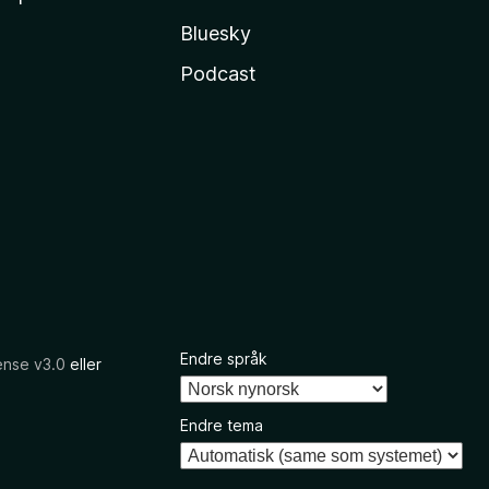
Bluesky
Podcast
Endre språk
ense v3.0
eller
Endre tema