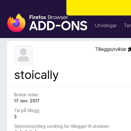
N
e
Utvidingar
Te
t
t
l
Tilleggsutviklar
e
s
a
stoically
r
t
i
l
Brukar sidan
l
17. nov. 2017
e
Tal på tillegg
g
3
g
Gjennomsnittleg vurdring for tillegget til utvilaren
f