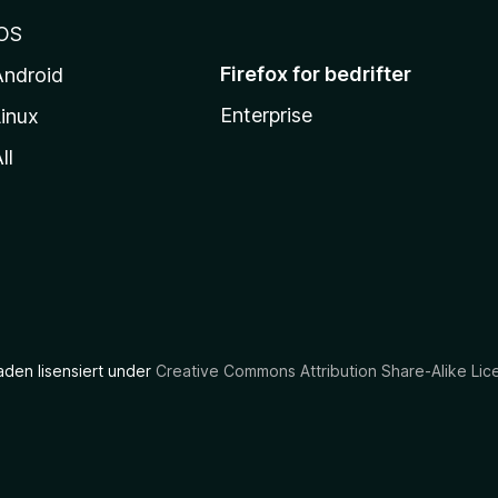
iOS
Firefox for bedrifter
Android
Enterprise
inux
ll
aden lisensiert under
Creative Commons Attribution Share-Alike Lic