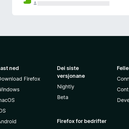
Last ned
Dei siste
Fell
versjonane
Download Firefox
Conn
Nightly
Windows
Cont
Beta
macOS
Deve
iOS
Firefox for bedrifter
Android