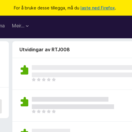
For å bruke desse tillegga, må du
laste ned Firefox
.
ma
Meir…
Utvidingar av RTJ008
I
n
g
e
n
v
I
u
n
r
g
d
e