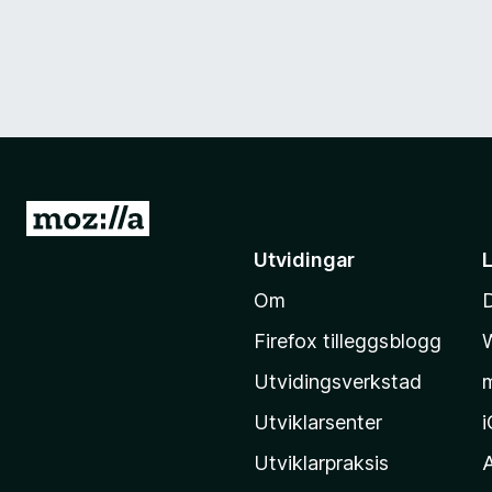
G
å
Utvidingar
t
Om
i
l
Firefox tilleggsblogg
M
Utvidingsverkstad
o
z
Utviklarsenter
i
Utviklarpraksis
l