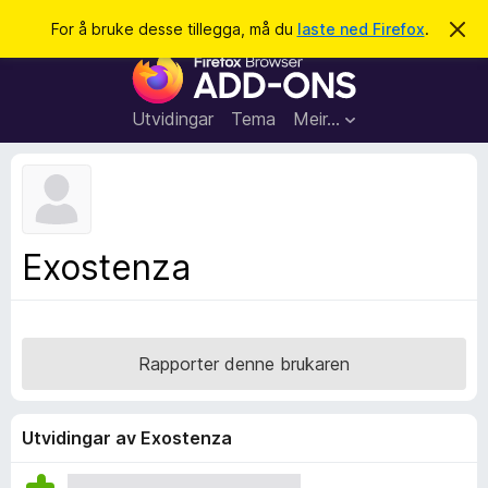
S
Logg inn
For å bruke desse tillegga, må du
laste ned Firefox
.
A
v
ø
N
v
k
i
e
s
t
d
Utvidingar
Tema
Meir…
e
t
n
l
n
e
e
m
s
e
l
a
Exostenza
d
r
i
n
t
g
i
a
l
Rapporter denne brukaren
l
e
g
Utvidingar av Exostenza
g
f