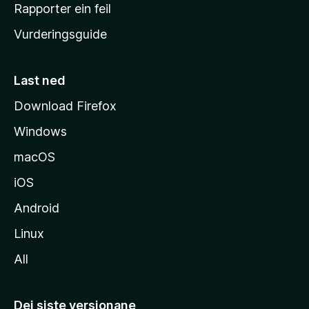
e
Rapporter ein feil
i
Vurderingsguide
m
e
s
Last ned
i
Download Firefox
d
Windows
a
macOS
iOS
Android
Linux
All
Dei siste versjonane