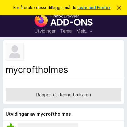
S
Logg inn
For å bruke desse tillegga, må du
laste ned Firefox
.
A
v
ø
N
v
k
i
e
s
t
d
Utvidingar
Tema
Meir…
e
t
n
l
n
e
e
m
s
e
l
a
mycroftholmes
d
r
i
n
t
g
i
a
l
Rapporter denne brukaren
l
e
g
Utvidingar av mycroftholmes
g
f