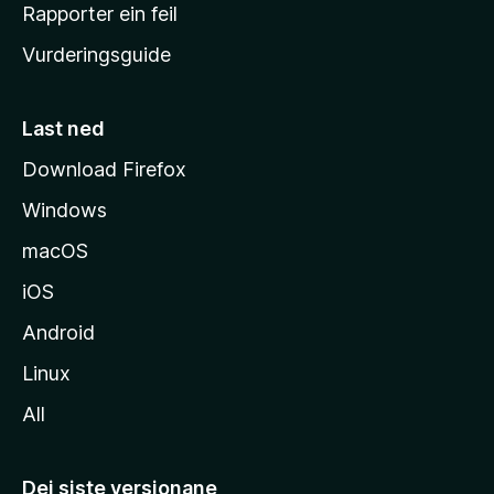
e
Rapporter ein feil
i
Vurderingsguide
m
e
s
Last ned
i
Download Firefox
d
Windows
a
macOS
iOS
Android
Linux
All
Dei siste versjonane