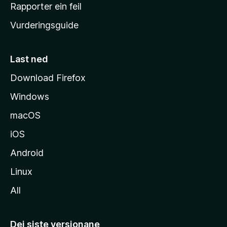
e
Rapporter ein feil
i
Vurderingsguide
m
e
s
Last ned
i
Download Firefox
d
Windows
a
macOS
iOS
Android
Linux
All
Dei siste versjonane