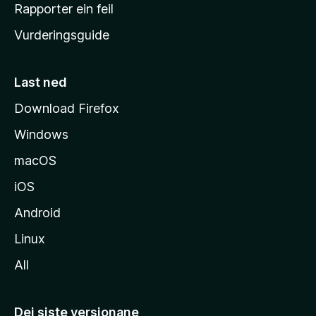
e
Rapporter ein feil
i
Vurderingsguide
m
e
s
Last ned
i
Download Firefox
d
Windows
a
macOS
iOS
Android
Linux
All
Dei siste versjonane