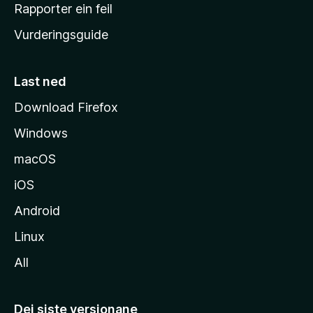
e
Rapporter ein feil
i
Vurderingsguide
m
e
s
Last ned
i
Download Firefox
d
Windows
a
macOS
iOS
Android
Linux
All
Dei siste versjonane