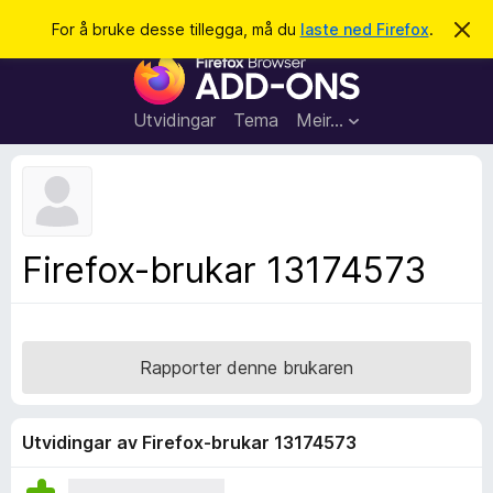
S
Logg inn
For å bruke desse tillegga, må du
laste ned Firefox
.
A
v
ø
N
v
k
i
e
s
t
d
Utvidingar
Tema
Meir…
e
t
n
l
n
e
e
m
s
e
l
a
Firefox-brukar 13174573
d
r
i
n
t
g
i
a
l
Rapporter denne brukaren
l
e
g
Utvidingar av Firefox-brukar 13174573
g
f