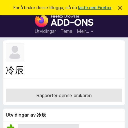
S
Logg inn
For å bruke desse tillegga, må du
laste ned Firefox
.
A
v
ø
N
v
k
i
e
s
t
d
Utvidingar
Tema
Meir…
e
t
n
l
n
e
e
m
s
e
l
a
冷辰
d
r
i
n
t
g
i
a
l
Rapporter denne brukaren
l
e
g
Utvidingar av 冷辰
g
f