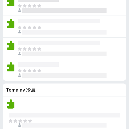
n
r
e
a
r
I
n
i
n
r
d
n
o
n
v
e
e
g
g
u
n
r
e
a
r
I
n
i
n
r
d
n
o
n
v
e
e
g
g
u
n
r
e
a
r
I
n
i
n
r
d
n
o
n
v
e
e
g
g
u
n
r
e
a
r
I
n
i
n
r
d
n
o
n
v
e
e
g
g
u
n
r
Tema av 冷辰
e
a
r
n
i
n
r
d
o
n
v
e
e
g
u
n
r
a
r
n
i
r
d
o
I
n
e
e
n
g