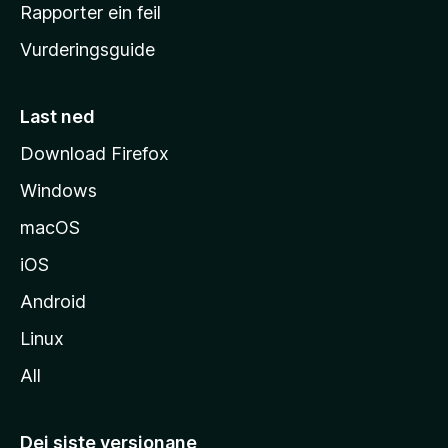
e
Rapporter ein feil
i
Vurderingsguide
m
e
s
Last ned
i
Download Firefox
d
Windows
a
macOS
iOS
Android
Linux
All
Dei siste versjonane