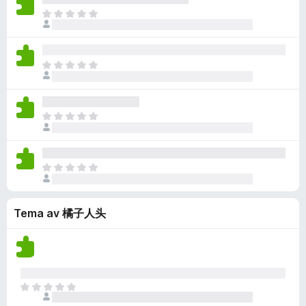
n
r
e
a
r
I
n
i
n
r
d
n
o
n
v
e
e
g
g
u
n
r
e
a
r
I
n
i
n
r
d
n
o
n
v
e
e
g
g
u
n
r
e
a
r
I
n
i
n
r
d
n
o
n
v
e
e
g
g
u
n
r
e
a
r
I
n
i
n
r
d
n
o
n
v
e
e
g
g
u
n
r
Tema av 橘子人头
e
a
r
n
i
n
r
d
o
n
v
e
e
g
u
n
r
a
r
n
i
r
d
o
I
n
e
e
n
g