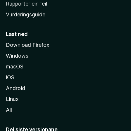
e
Rapporter ein feil
i
Vurderingsguide
m
e
s
Last ned
i
Download Firefox
d
Windows
a
macOS
iOS
Android
Linux
All
Dei siste versjonane