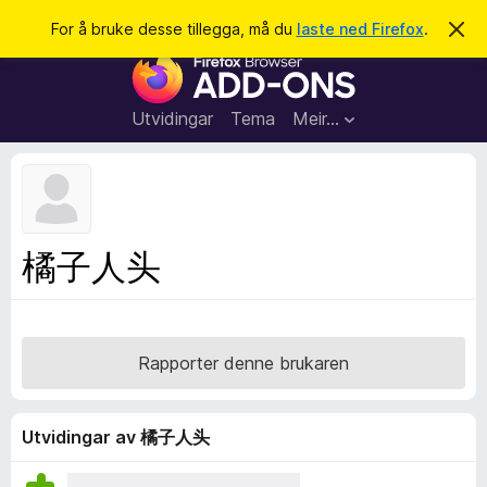
S
Logg inn
For å bruke desse tillegga, må du
laste ned Firefox
.
A
v
ø
N
v
k
i
e
s
t
d
Utvidingar
Tema
Meir…
e
t
n
l
n
e
e
m
s
e
l
a
橘子人头
d
r
i
n
t
g
i
a
l
Rapporter denne brukaren
l
e
g
Utvidingar av 橘子人头
g
f