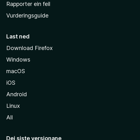
e
Rapporter ein feil
i
Vurderingsguide
m
e
s
Last ned
i
Download Firefox
d
Windows
a
macOS
iOS
Android
Linux
All
Dei siste versjonane