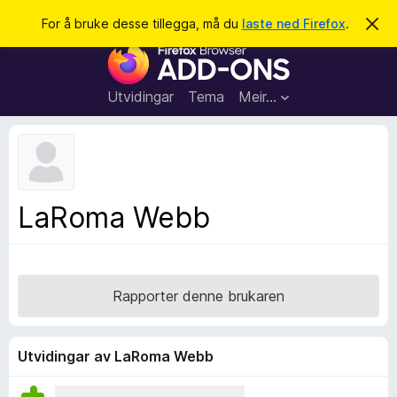
S
Logg inn
For å bruke desse tillegga, må du
laste ned Firefox
.
A
v
ø
N
v
k
i
e
s
t
d
Utvidingar
Tema
Meir…
e
t
n
l
n
e
e
m
s
e
l
a
LaRoma Webb
d
r
i
n
t
g
i
a
l
Rapporter denne brukaren
l
e
g
Utvidingar av LaRoma Webb
g
f