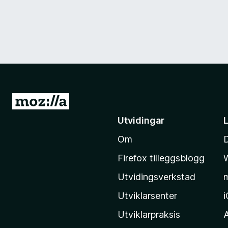
G
å
Utvidingar
t
Om
i
l
Firefox tilleggsblogg
M
Utvidingsverkstad
o
z
Utviklarsenter
i
Utviklarpraksis
l