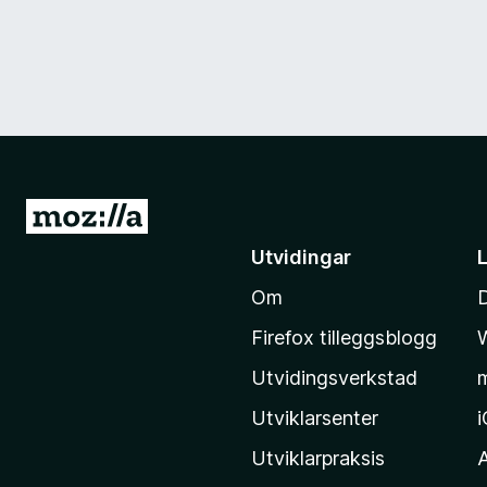
G
å
Utvidingar
t
Om
i
l
Firefox tilleggsblogg
M
Utvidingsverkstad
o
z
Utviklarsenter
i
Utviklarpraksis
l