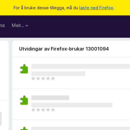
For å bruke desse tillegga, må du
laste ned Firefox
.
ma
Meir…
Utvidingar av Firefox-brukar 13001094
I
n
g
e
n
v
I
u
n
r
g
d
e