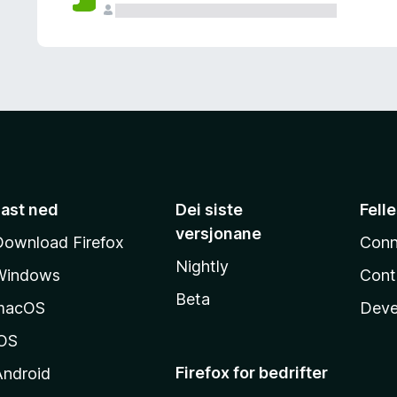
Last ned
Dei siste
Fell
versjonane
Download Firefox
Conn
Nightly
Windows
Cont
Beta
macOS
Deve
iOS
Firefox for bedrifter
Android