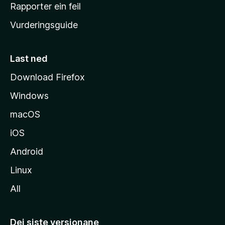
e
Rapporter ein feil
i
Vurderingsguide
m
e
s
Last ned
i
Download Firefox
d
Windows
a
macOS
iOS
Android
Linux
All
Dei siste versjonane