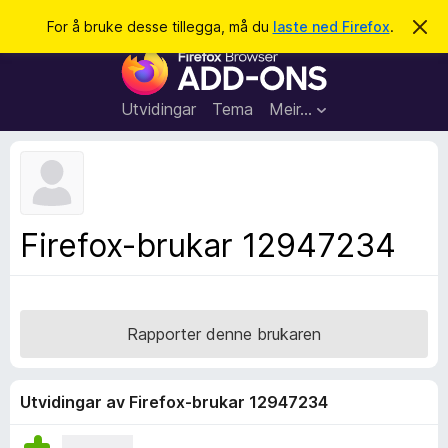
S
Logg inn
For å bruke desse tillegga, må du
laste ned Firefox
.
A
v
ø
N
v
k
i
e
s
t
d
Utvidingar
Tema
Meir…
e
t
n
l
n
e
e
m
s
e
l
a
Firefox-brukar 12947234
d
r
i
n
t
g
i
a
l
Rapporter denne brukaren
l
e
g
Utvidingar av Firefox-brukar 12947234
g
f