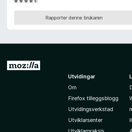
V
o
u
r
r
Rapporter denne brukaren
F
d
i
e
r
r
i
e
n
f
g
o
:
x
4
G
.
å
5
Utvidingar
t
a
Om
i
v
5
l
Firefox tilleggsblogg
M
Utvidingsverkstad
o
z
Utviklarsenter
i
Utviklarpraksis