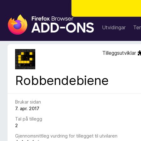
N
e
Utvidingar
Te
t
t
l
Tilleggsutviklar
e
s
a
Robbendebiene
r
t
i
l
Brukar sidan
l
7. apr. 2017
e
Tal på tillegg
g
2
g
Gjennomsnittleg vurdring for tillegget til utvilaren
f