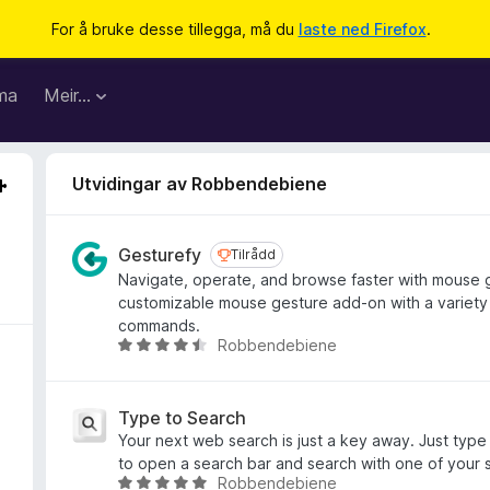
For å bruke desse tillegga, må du
laste ned Firefox
.
ma
Meir…
Utvidingar av Robbendebiene
Gesturefy
Tilrådd
Tilrådd
Navigate, operate, and browse faster with mouse 
customizable mouse gesture add-on with a variety 
commands.
Robbendebiene
V
u
r
d
Type to Search
e
Your next web search is just a key away. Just typ
r
to open a search bar and search with one of your 
Robbendebiene
i
V