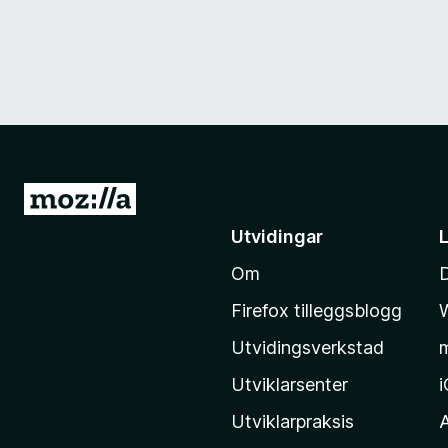
G
å
Utvidingar
t
Om
i
l
Firefox tilleggsblogg
M
Utvidingsverkstad
o
z
Utviklarsenter
i
Utviklarpraksis
l