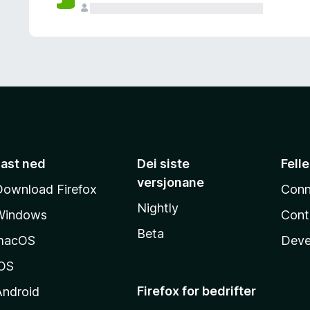
Last ned
Dei siste
Fell
versjonane
Download Firefox
Conn
Nightly
Windows
Cont
Beta
macOS
Deve
iOS
Firefox for bedrifter
Android