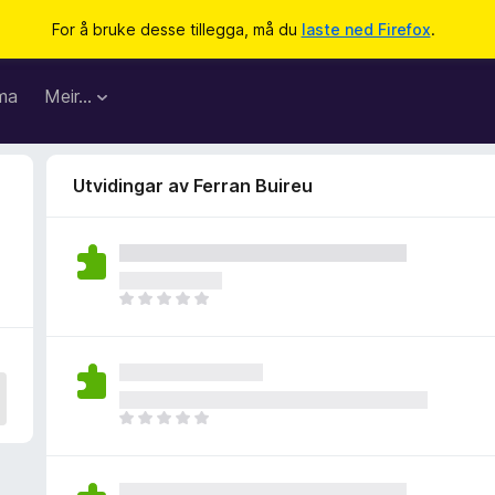
For å bruke desse tillegga, må du
laste ned Firefox
.
ma
Meir…
Utvidingar av Ferran Buireu
I
n
g
e
n
v
I
u
n
r
g
d
e