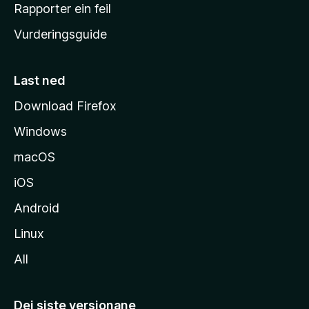
e
Rapporter ein feil
i
Vurderingsguide
m
e
s
Last ned
i
Download Firefox
d
Windows
a
macOS
iOS
Android
Linux
All
Dei siste versjonane