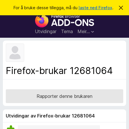
S
Logg inn
For å bruke desse tillegga, må du
laste ned Firefox
.
A
v
ø
N
v
k
i
e
s
t
d
Utvidingar
Tema
Meir…
e
t
n
l
n
e
e
m
s
e
l
a
Firefox-brukar 12681064
d
r
i
n
t
g
i
a
l
Rapporter denne brukaren
l
e
g
Utvidingar av Firefox-brukar 12681064
g
f