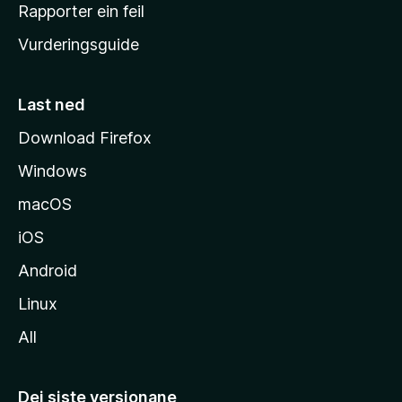
e
Rapporter ein feil
i
Vurderingsguide
m
e
s
Last ned
i
Download Firefox
d
Windows
a
macOS
iOS
Android
Linux
All
Dei siste versjonane