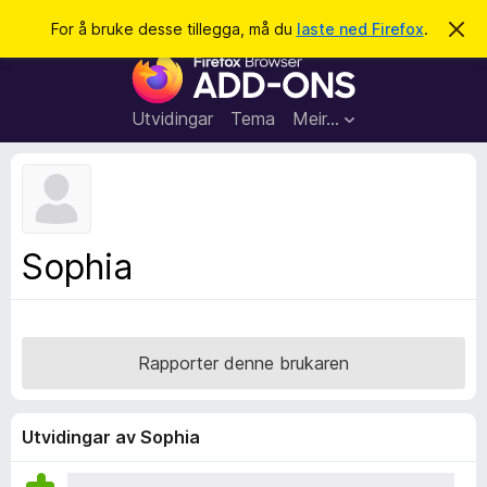
S
Logg inn
For å bruke desse tillegga, må du
laste ned Firefox
.
A
v
ø
N
v
k
i
e
s
t
d
Utvidingar
Tema
Meir…
e
t
n
l
n
e
e
m
s
e
l
a
Sophia
d
r
i
n
t
g
i
a
l
Rapporter denne brukaren
l
e
g
Utvidingar av Sophia
g
f