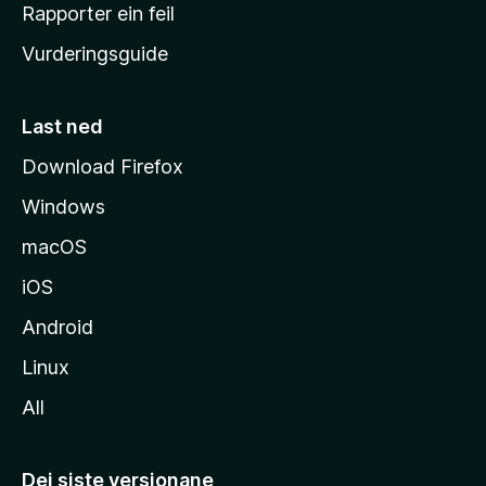
e
Rapporter ein feil
i
Vurderingsguide
m
e
s
Last ned
i
Download Firefox
d
Windows
a
macOS
iOS
Android
Linux
All
Dei siste versjonane