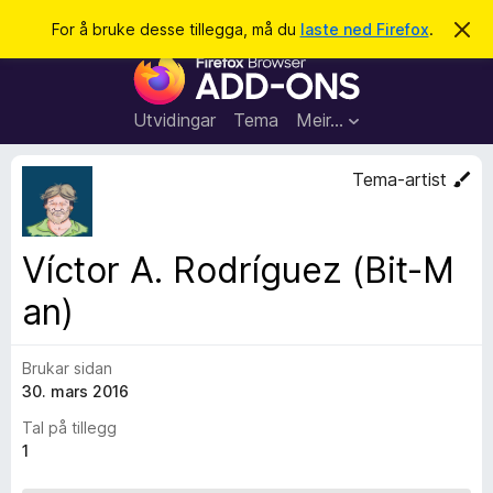
S
Logg inn
For å bruke desse tillegga, må du
laste ned Firefox
.
A
v
ø
N
v
k
i
e
s
t
d
Utvidingar
Tema
Meir…
e
t
n
l
n
Tema-artist
e
e
m
s
e
l
a
Víctor A. Rodríguez (Bit-M
d
r
i
n
an)
t
g
i
a
l
Brukar sidan
l
30. mars 2016
e
Tal på tillegg
g
1
g
f