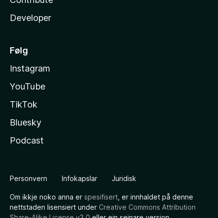
Developer
Følg
Instagram
YouTube
TikTok
Bluesky
Podcast
Personvern
Infokapslar
Juridisk
Om ikkje noko anna er
spesifisert
, er innhaldet på denne
nettstaden lisensiert under
Creative Commons Attribution
Share-Alike License v3.0
eller ein seinare versjon.