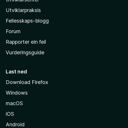
l
n
o
l
Utviklarpraksis
a
Fellesskaps-blogg
-
h
Forum
e
Rapporter ein feil
i
Vurderingsguide
m
e
s
Last ned
i
Download Firefox
d
Windows
a
macOS
iOS
Android