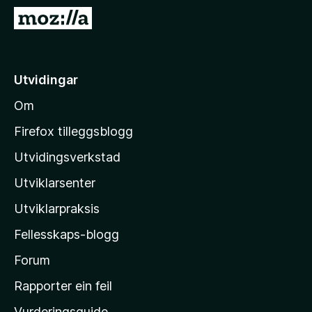
o
G
r
å
F
t
i
i
Utvidingar
r
l
e
Om
M
f
o
o
Firefox tilleggsblogg
x
z
Utvidingsverkstad
i
Utviklarsenter
l
l
Utviklarpraksis
a
Fellesskaps-blogg
-
h
Forum
e
Rapporter ein feil
i
Vurderingsguide