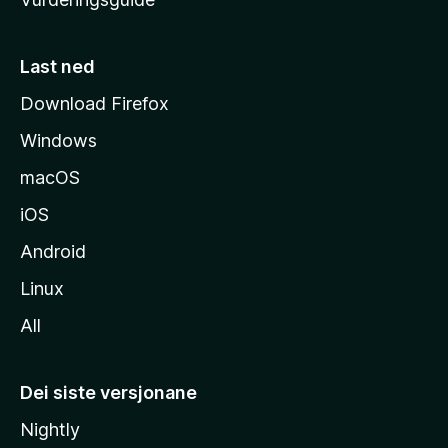
m
e
s
Last ned
i
Download Firefox
d
Windows
a
macOS
iOS
Android
Linux
All
Dei siste versjonane
Nightly