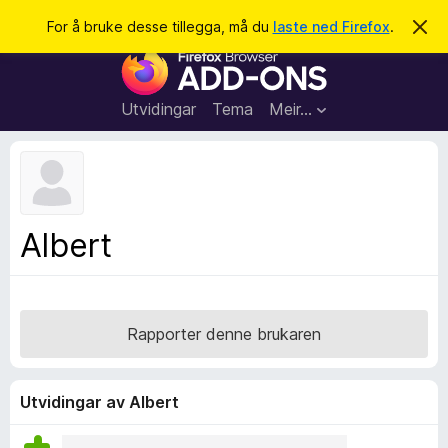
S
Logg inn
For å bruke desse tillegga, må du
laste ned Firefox
.
A
v
ø
N
v
k
i
e
s
t
d
Utvidingar
Tema
Meir…
e
t
n
l
n
e
e
m
s
e
l
a
Albert
d
r
i
n
t
g
i
a
l
Rapporter denne brukaren
l
e
g
Utvidingar av Albert
g
f