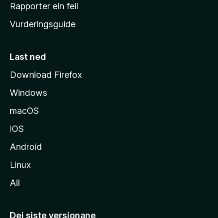
e
Rapporter ein feil
i
Vurderingsguide
m
e
s
Last ned
i
Download Firefox
d
Windows
a
macOS
iOS
Android
Linux
All
Dei siste versjonane