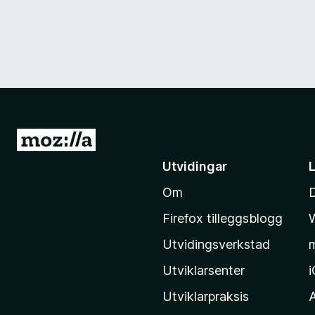
G
å
Utvidingar
t
Om
i
l
Firefox tilleggsblogg
M
Utvidingsverkstad
o
z
Utviklarsenter
i
Utviklarpraksis
l