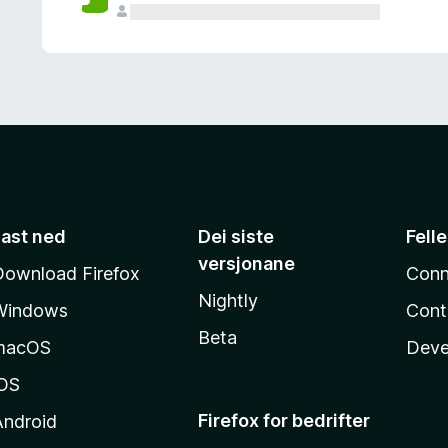
Last ned
Dei siste
Fell
versjonane
Download Firefox
Conn
Nightly
Windows
Cont
Beta
macOS
Deve
iOS
Firefox for bedrifter
Android