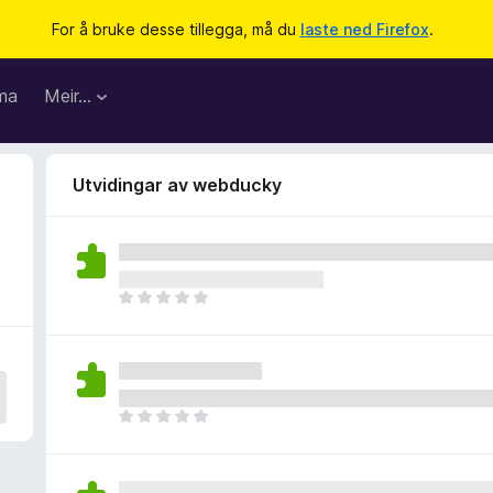
For å bruke desse tillegga, må du
laste ned Firefox
.
ma
Meir…
Utvidingar av webducky
I
n
g
e
n
v
I
u
n
r
g
d
e