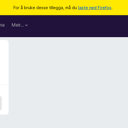
For å bruke desse tillegga, må du
laste ned Firefox
.
ma
Meir…