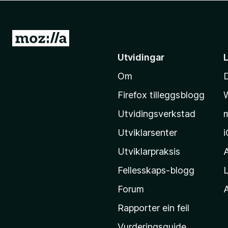
o
r
F
G
i
å
Utvidingar
r
t
e
Om
i
f
l
o
Firefox tilleggsblogg
M
x
Utvidingsverkstad
o
z
Utviklarsenter
i
Utviklarpraksis
l
Fellesskaps-blogg
L
l
a
Forum
A
-
Rapporter ein feil
h
Vurderingsguide