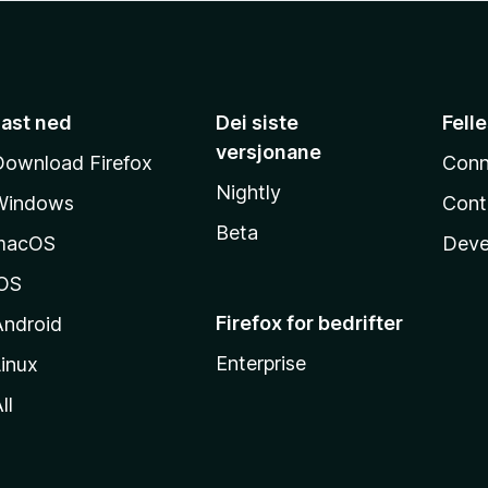
Last ned
Dei siste
Fell
versjonane
Download Firefox
Conn
Nightly
Windows
Cont
Beta
macOS
Deve
iOS
Firefox for bedrifter
Android
Enterprise
inux
ll