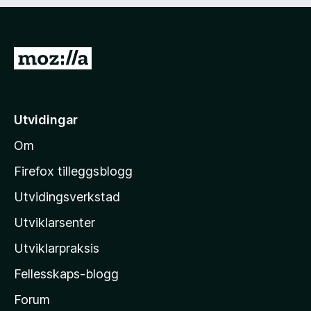
d
)
G
å
t
i
Utvidingar
l
Om
M
o
Firefox tilleggsblogg
z
Utvidingsverkstad
i
Utviklarsenter
l
l
Utviklarpraksis
a
Fellesskaps-blogg
-
h
Forum