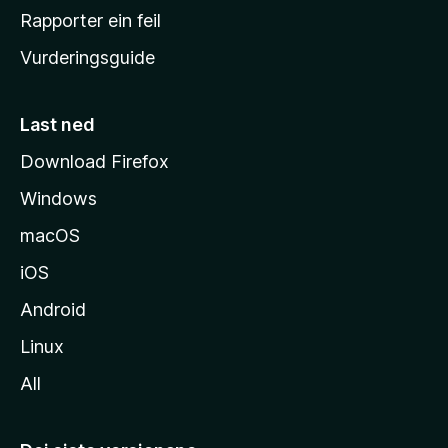
e
Rapporter ein feil
i
Vurderingsguide
m
e
s
Last ned
i
Download Firefox
d
Windows
a
macOS
iOS
Android
Linux
All