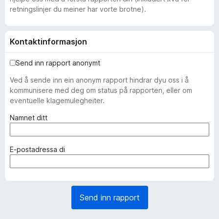
retningslinjer du meiner har vorte brotne).
Kontaktinformasjon
Send inn rapport anonymt
Ved å sende inn ein anonym rapport hindrar dyu oss i å
kommunisere med deg om status på rapporten, eller om
eventuelle klagemulegheiter.
(
Namnet ditt
p
å
k
(
E-postadressa di
r
p
a
å
v
k
d
r
Send inn rapport
)
a
v