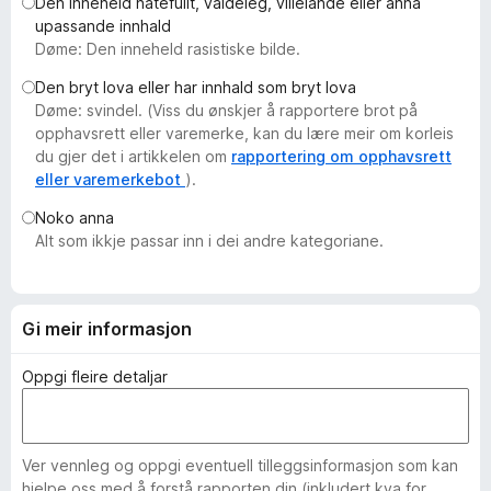
Den inneheld hatefullt, valdeleg, villeiande eller anna
o
upassande innhald
r
Døme: Den inneheld rasistiske bilde.
F
Den bryt lova eller har innhald som bryt lova
i
Døme: svindel. (Viss du ønskjer å rapportere brot på
r
opphavsrett eller varemerke, kan du lære meir om korleis
e
du gjer det i artikkelen om
rapportering om opphavsrett
f
eller varemerkebot
).
o
Noko anna
x
Alt som ikkje passar inn i dei andre kategoriane.
Gi meir informasjon
Oppgi fleire detaljar
Ver vennleg og oppgi eventuell tilleggsinformasjon som kan
hjelpe oss med å forstå rapporten din (inkludert kva for