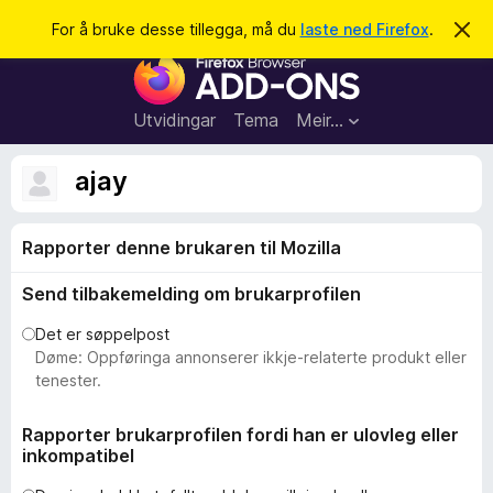
S
Logg inn
For å bruke desse tillegga, må du
laste ned Firefox
.
A
v
ø
N
v
k
i
e
s
t
d
Utvidingar
Tema
Meir…
e
t
n
l
n
ajay
e
e
m
s
e
l
Rapporter denne brukaren til Mozilla
a
d
r
i
Send tilbakemelding om brukarprofilen
n
t
g
i
a
Det er søppelpost
l
Døme: Oppføringa annonserer ikkje-relaterte produkt eller
l
tenester.
e
g
Rapporter brukarprofilen fordi han er ulovleg eller
inkompatibel
g
f