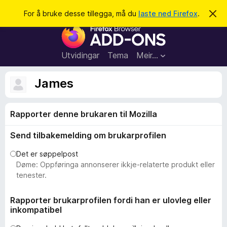
S
Logg inn
For å bruke desse tillegga, må du
laste ned Firefox
.
A
v
ø
N
v
k
i
e
s
t
d
Utvidingar
Tema
Meir…
e
t
n
l
n
James
e
e
m
s
e
l
Rapporter denne brukaren til Mozilla
a
d
r
i
Send tilbakemelding om brukarprofilen
n
t
g
i
a
Det er søppelpost
l
Døme: Oppføringa annonserer ikkje-relaterte produkt eller
l
tenester.
e
g
Rapporter brukarprofilen fordi han er ulovleg eller
inkompatibel
g
f