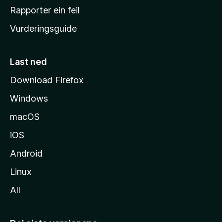
e
Rapporter ein feil
i
Vurderingsguide
m
e
s
Last ned
i
Download Firefox
d
Windows
a
macOS
iOS
Android
Linux
All