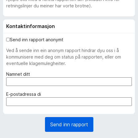
retningslinjer du meiner har vorte brotne).
Kontaktinformasjon
Send inn rapport anonymt
Ved å sende inn ein anonym rapport hindrar dyu oss i å
kommunisere med deg om status på rapporten, eller om
eventuelle klagemulegheiter.
(
Namnet ditt
p
å
k
(
E-postadressa di
r
p
a
å
v
k
d
r
Send inn rapport
)
a
v