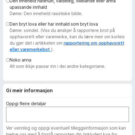
Den inneheld hatefullt, valdeleg, villeiande eller anna
o
upassande innhald
r
Døme: Den inneheld rasistiske bilde.
F
Den bryt lova eller har innhald som bryt lova
i
Døme: svindel. (Viss du ønskjer å rapportere brot på
r
opphavsrett eller varemerke, kan du lære meir om korleis
e
du gjer det i artikkelen om
rapportering om opphavsrett
f
eller varemerkebot
).
o
Noko anna
x
Alt som ikkje passar inn i dei andre kategoriane.
Gi meir informasjon
Oppgi fleire detaljar
Ver vennleg og oppgi eventuell tilleggsinformasjon som kan
hjelpe oss med å forstå rapporten din (inkludert kva for