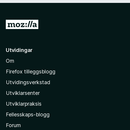
d
)
G
å
t
i
Utvidingar
l
Om
M
o
Firefox tilleggsblogg
z
Utvidingsverkstad
i
Utviklarsenter
l
l
Utviklarpraksis
a
Fellesskaps-blogg
-
h
Forum