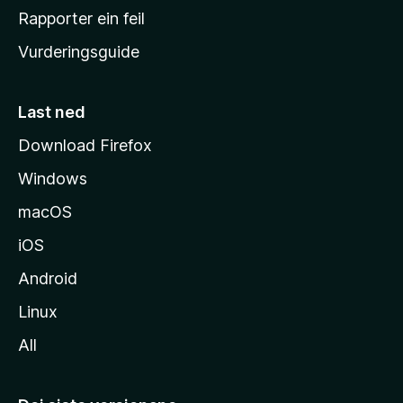
e
Rapporter ein feil
i
Vurderingsguide
m
e
s
Last ned
i
Download Firefox
d
Windows
a
macOS
iOS
Android
Linux
All