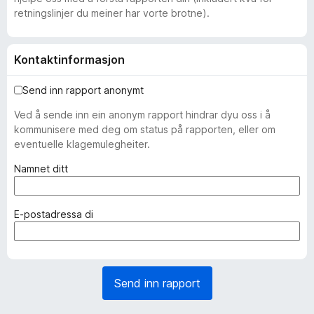
retningslinjer du meiner har vorte brotne).
Kontaktinformasjon
Send inn rapport anonymt
Ved å sende inn ein anonym rapport hindrar dyu oss i å
kommunisere med deg om status på rapporten, eller om
eventuelle klagemulegheiter.
(
Namnet ditt
p
å
k
(
E-postadressa di
r
p
a
å
v
k
d
r
Send inn rapport
)
a
v