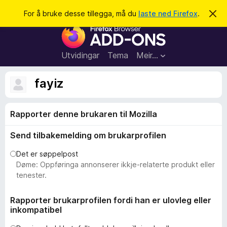
S
Logg inn
For å bruke desse tillegga, må du
laste ned Firefox
.
A
v
ø
N
v
k
i
e
s
t
d
Utvidingar
Tema
Meir…
e
t
n
l
n
fayiz
e
e
m
s
e
l
Rapporter denne brukaren til Mozilla
a
d
r
i
Send tilbakemelding om brukarprofilen
n
t
g
i
a
Det er søppelpost
l
Døme: Oppføringa annonserer ikkje-relaterte produkt eller
l
tenester.
e
g
Rapporter brukarprofilen fordi han er ulovleg eller
inkompatibel
g
f