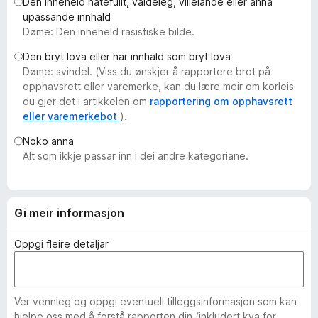
Den inneheld hatefullt, valdeleg, villeiande eller anna
o
upassande innhald
r
Døme: Den inneheld rasistiske bilde.
F
Den bryt lova eller har innhald som bryt lova
i
Døme: svindel. (Viss du ønskjer å rapportere brot på
r
opphavsrett eller varemerke, kan du lære meir om korleis
e
du gjer det i artikkelen om
rapportering om opphavsrett
f
eller varemerkebot
).
o
Noko anna
x
Alt som ikkje passar inn i dei andre kategoriane.
Gi meir informasjon
Oppgi fleire detaljar
Ver vennleg og oppgi eventuell tilleggsinformasjon som kan
hjelpe oss med å forstå rapporten din (inkludert kva for