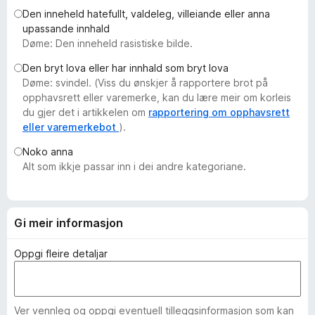
o
Den inneheld hatefullt, valdeleg, villeiande eller anna
upassande innhald
r
Døme: Den inneheld rasistiske bilde.
F
i
Den bryt lova eller har innhald som bryt lova
r
Døme: svindel. (Viss du ønskjer å rapportere brot på
e
opphavsrett eller varemerke, kan du lære meir om korleis
du gjer det i artikkelen om
rapportering om opphavsrett
f
eller varemerkebot
).
o
x
Noko anna
Alt som ikkje passar inn i dei andre kategoriane.
Gi meir informasjon
Oppgi fleire detaljar
Ver vennleg og oppgi eventuell tilleggsinformasjon som kan