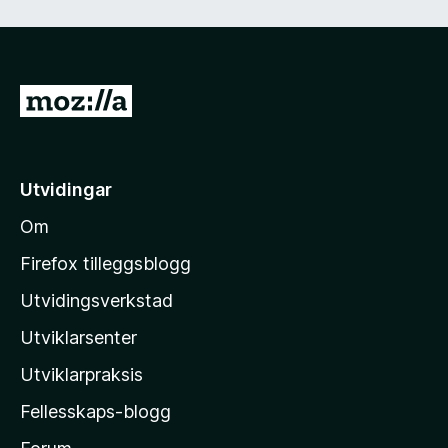
d
)
G
å
t
i
Utvidingar
l
Om
M
o
Firefox tilleggsblogg
z
Utvidingsverkstad
i
Utviklarsenter
l
l
Utviklarpraksis
a
Fellesskaps-blogg
-