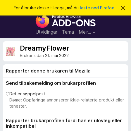
S
Logg inn
For å bruke desse tillegga, må du
laste ned Firefox
.
A
v
ø
N
v
k
i
e
s
t
d
Utvidingar
Tema
Meir…
e
t
n
l
n
DreamyFlower
e
e
m
Brukar sidan
21. mai 2022
s
e
l
a
d
Rapporter denne brukaren til Mozilla
r
i
n
t
Send tilbakemelding om brukarprofilen
g
i
a
Det er søppelpost
l
Døme: Oppføringa annonserer ikkje-relaterte produkt eller
l
tenester.
e
g
Rapporter brukarprofilen fordi han er ulovleg eller
g
inkompatibel
f