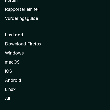
h
Forum
e
Rapporter ein feil
i
Vurderingsguide
m
e
s
Last ned
i
Download Firefox
d
Windows
a
macOS
iOS
Android
Linux
All