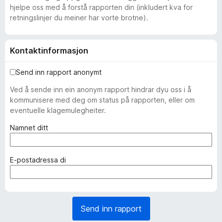
hjelpe oss med å forstå rapporten din (inkludert kva for
retningslinjer du meiner har vorte brotne).
Kontaktinformasjon
Send inn rapport anonymt
Ved å sende inn ein anonym rapport hindrar dyu oss i å
kommunisere med deg om status på rapporten, eller om
eventuelle klagemulegheiter.
(
Namnet ditt
p
å
k
(
E-postadressa di
r
p
a
å
v
k
d
r
Send inn rapport
)
a
v