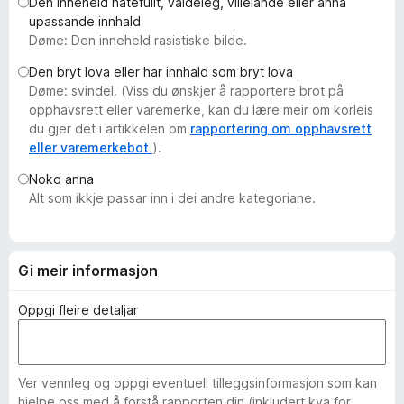
Den inneheld hatefullt, valdeleg, villeiande eller anna
o
upassande innhald
r
Døme: Den inneheld rasistiske bilde.
F
Den bryt lova eller har innhald som bryt lova
i
Døme: svindel. (Viss du ønskjer å rapportere brot på
r
opphavsrett eller varemerke, kan du lære meir om korleis
e
du gjer det i artikkelen om
rapportering om opphavsrett
f
eller varemerkebot
).
o
Noko anna
x
Alt som ikkje passar inn i dei andre kategoriane.
Gi meir informasjon
Oppgi fleire detaljar
Ver vennleg og oppgi eventuell tilleggsinformasjon som kan
hjelpe oss med å forstå rapporten din (inkludert kva for