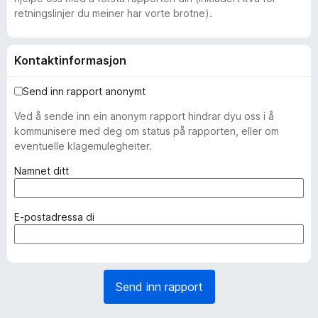
retningslinjer du meiner har vorte brotne).
Kontaktinformasjon
Send inn rapport anonymt
Ved å sende inn ein anonym rapport hindrar dyu oss i å
kommunisere med deg om status på rapporten, eller om
eventuelle klagemulegheiter.
(
Namnet ditt
p
å
k
(
E-postadressa di
r
p
a
å
v
k
d
r
Send inn rapport
)
a
v