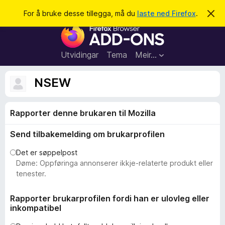
S
Logg inn
For å bruke desse tillegga, må du
laste ned Firefox
.
A
v
ø
N
v
k
i
e
s
t
d
Utvidingar
Tema
Meir…
e
t
n
l
n
NSEW
e
e
m
s
e
l
Rapporter denne brukaren til Mozilla
a
d
r
i
Send tilbakemelding om brukarprofilen
n
t
g
i
a
Det er søppelpost
l
Døme: Oppføringa annonserer ikkje-relaterte produkt eller
l
tenester.
e
g
Rapporter brukarprofilen fordi han er ulovleg eller
inkompatibel
g
f