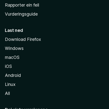
e
Rapporter ein feil
i
Vurderingsguide
m
e
s
Last ned
i
Download Firefox
d
Windows
a
macOS
iOS
Android
Linux
All