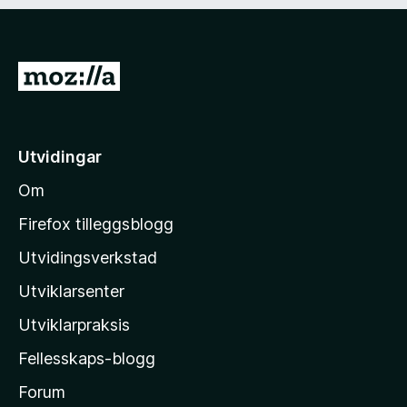
d
)
G
å
t
i
Utvidingar
l
Om
M
o
Firefox tilleggsblogg
z
Utvidingsverkstad
i
Utviklarsenter
l
l
Utviklarpraksis
a
Fellesskaps-blogg
-
h
Forum