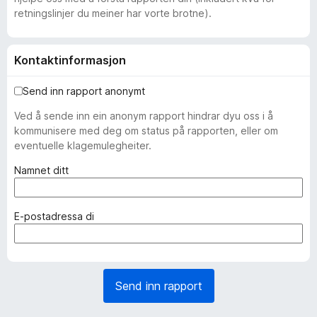
retningslinjer du meiner har vorte brotne).
Kontaktinformasjon
Send inn rapport anonymt
Ved å sende inn ein anonym rapport hindrar dyu oss i å
kommunisere med deg om status på rapporten, eller om
eventuelle klagemulegheiter.
(
Namnet ditt
p
å
k
(
E-postadressa di
r
p
a
å
v
k
d
r
Send inn rapport
)
a
v