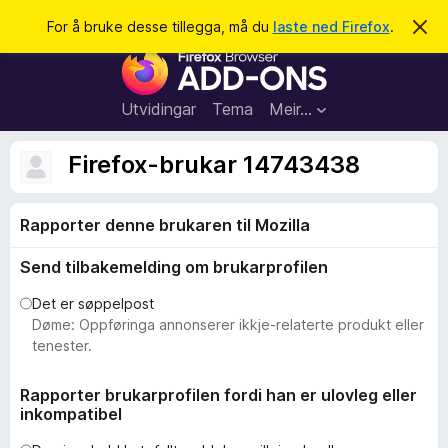
S
Logg inn
For å bruke desse tillegga, må du
laste ned Firefox
.
A
v
ø
N
v
k
i
e
s
t
d
Utvidingar
Tema
Meir…
e
t
n
l
n
Firefox-brukar 14743438
e
e
m
s
e
l
Rapporter denne brukaren til Mozilla
a
d
r
i
Send tilbakemelding om brukarprofilen
n
t
g
i
a
Det er søppelpost
l
Døme: Oppføringa annonserer ikkje-relaterte produkt eller
l
tenester.
e
g
Rapporter brukarprofilen fordi han er ulovleg eller
inkompatibel
g
f