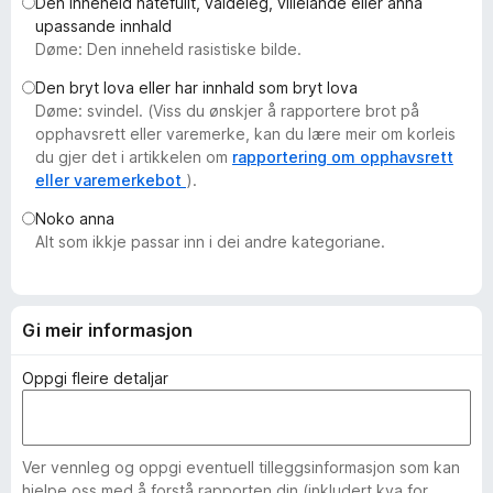
Den inneheld hatefullt, valdeleg, villeiande eller anna
o
upassande innhald
r
Døme: Den inneheld rasistiske bilde.
F
Den bryt lova eller har innhald som bryt lova
i
Døme: svindel. (Viss du ønskjer å rapportere brot på
r
opphavsrett eller varemerke, kan du lære meir om korleis
e
du gjer det i artikkelen om
rapportering om opphavsrett
f
eller varemerkebot
).
o
Noko anna
x
Alt som ikkje passar inn i dei andre kategoriane.
Gi meir informasjon
Oppgi fleire detaljar
Ver vennleg og oppgi eventuell tilleggsinformasjon som kan
hjelpe oss med å forstå rapporten din (inkludert kva for