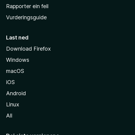
e
Rapporter ein feil
i
Vurderingsguide
m
e
s
Last ned
i
Download Firefox
d
Windows
a
macOS
iOS
Android
Linux
All