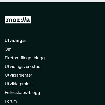
d
)
G
å
t
i
Utvidingar
l
Om
M
o
Firefox tilleggsblogg
z
Utvidingsverkstad
i
Utviklarsenter
l
l
Utviklarpraksis
a
Fellesskaps-blogg
-
h
Forum