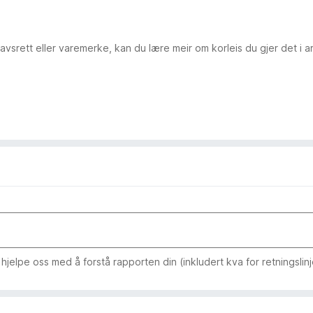
avsrett eller varemerke, kan du lære meir om korleis du gjer det i 
jelpe oss med å forstå rapporten din (inkludert kva for retningslin