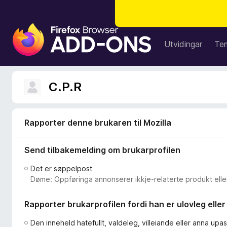
N
e
Utvidingar
Te
t
t
l
C.P.R
e
s
a
Rapporter denne brukaren til Mozilla
r
t
Send tilbakemelding om brukarprofilen
i
l
Det er søppelpost
l
Døme: Oppføringa annonserer ikkje-relaterte produkt eller
e
g
Rapporter brukarprofilen fordi han er ulovleg elle
g
f
Den inneheld hatefullt, valdeleg, villeiande eller anna upa