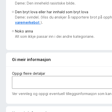
Døme: Den inneheld rasistiske bilde.
o
r
Den bryt lova eller har innhald som bryt lova
F
Døme: svindel. (Viss du ønskjer å rapportere brot på opph
i
varemerkebot
).
r
Noko anna
e
Alt som ikkje passar inn i dei andre kategoriane.
f
o
x
Gi meir informasjon
Oppgi fleire detaljar
Ver vennleg og oppgi eventuell tilleggsinformasjon som kan h