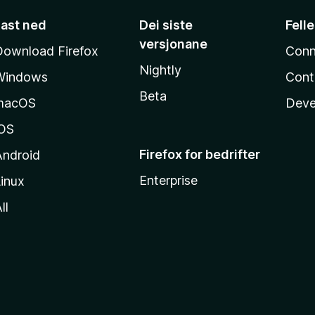
Last ned
Dei siste
Fell
versjonane
Download Firefox
Conn
Nightly
Windows
Cont
Beta
macOS
Deve
iOS
Firefox for bedrifter
Android
Enterprise
inux
ll