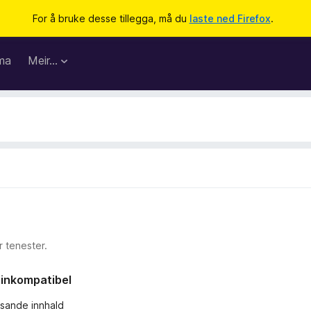
For å bruke desse tillegga, må du
laste ned Firefox
.
ma
Meir…
 tenester.
r inkompatibel
ssande innhald