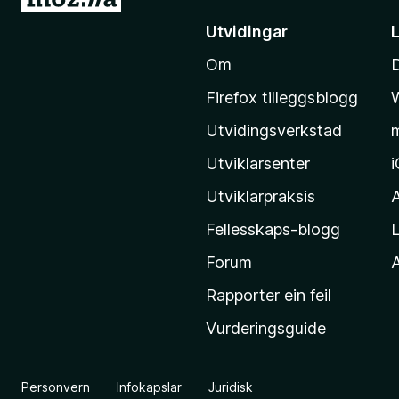
å
Utvidingar
t
Om
i
l
Firefox tilleggsblogg
M
Utvidingsverkstad
o
z
Utviklarsenter
i
Utviklarpraksis
l
Fellesskaps-blogg
L
l
a
Forum
A
-
Rapporter ein feil
h
Vurderingsguide
e
i
m
Personvern
Infokapslar
Juridisk