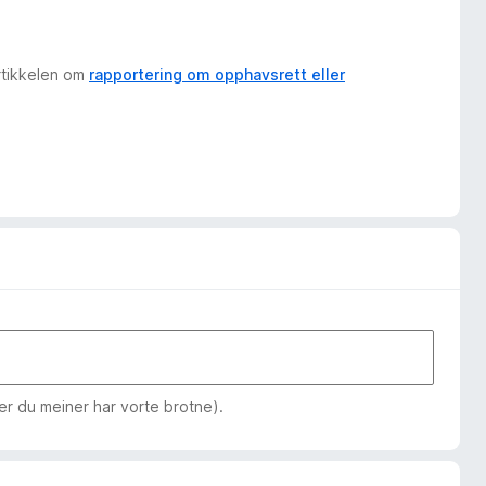
artikkelen om
rapportering om opphavsrett eller
jer du meiner har vorte brotne).