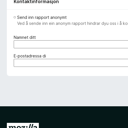
Kontaktinformasjon
Send inn rapport anonymt
Ved å sende inn ein anonym rapport hindrar dyu oss i å k
(
Namnet ditt
p
å
k
(
E-postadressa di
r
p
a
å
v
k
d
r
)
a
v
d
)
G