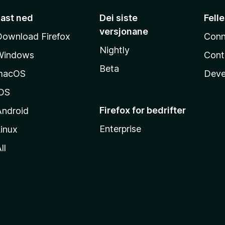
Last ned
Dei siste
Fell
versjonane
Download Firefox
Conn
Nightly
Windows
Cont
Beta
macOS
Deve
iOS
Firefox for bedrifter
Android
Enterprise
inux
ll