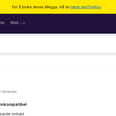
For å bruke desse tillegga, må du
laste ned Firefox
.
ma
Meir…
 tenester.
r inkompatibel
ssande innhald