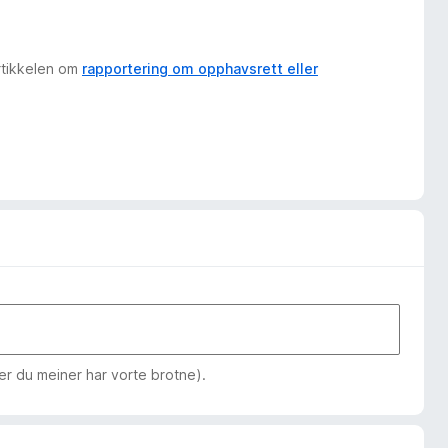
artikkelen om
rapportering om opphavsrett eller
jer du meiner har vorte brotne).