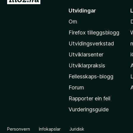
å
Utvidingar
t
Om
i
l
Firefox tilleggsblogg
M
Utvidingsverkstad
o
z
Utviklarsenter
i
Utviklarpraksis
l
Fellesskaps-blogg
L
l
a
Forum
A
-
Rapporter ein feil
h
Vurderingsguide
e
i
m
Personvern
Infokapslar
Juridisk