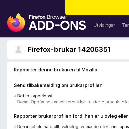
N
e
Utvidingar
Te
t
t
l
Firefox-brukar 14206351
e
s
a
Rapporter denne brukaren til Mozilla
r
t
Send tilbakemelding om brukarprofilen
i
l
Det er søppelpost
l
Døme: Oppføringa annonserer ikkje-relaterte produkt eller
e
g
Rapporter brukarprofilen fordi han er ulovleg elle
g
f
Den inneheld hatefullt, valdeleg, villeiande eller anna upa