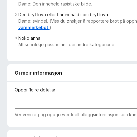
Døme: Den inneheld rasistiske bilde.
o
r
Den bryt lova eller har innhald som bryt lova
F
Døme: svindel. (Viss du ønskjer å rapportere brot på opph
i
varemerkebot
).
r
Noko anna
e
Alt som ikkje passar inn i dei andre kategoriane.
f
o
x
Gi meir informasjon
Oppgi fleire detaljar
Ver vennleg og oppgi eventuell tilleggsinformasjon som kan h