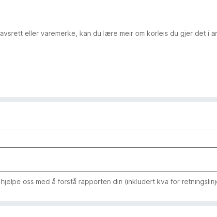
avsrett eller varemerke, kan du lære meir om korleis du gjer det i 
jelpe oss med å forstå rapporten din (inkludert kva for retningslin