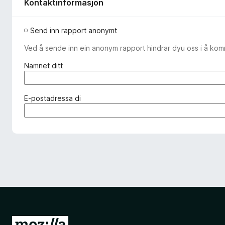
Kontaktinformasjon
Send inn rapport anonymt
Ved å sende inn ein anonym rapport hindrar dyu oss i å ko
(
Namnet ditt
p
å
k
(
E-postadressa di
r
p
a
å
v
k
d
r
)
a
v
d
)
G