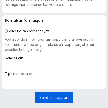
retningslinjer du meiner har vorte brotne).
Kontaktinformasjon
Send inn rapport anonymt
Ved å sende inn ein anonym rapport hindrar dyu oss i å
kommunisere med deg om status på rapporten, eller om
eventuelle klagemulegheiter.
(
Namnet ditt
p
å
k
(
E-postadressa di
r
p
a
å
v
k
d
r
Send inn rapport
)
a
v