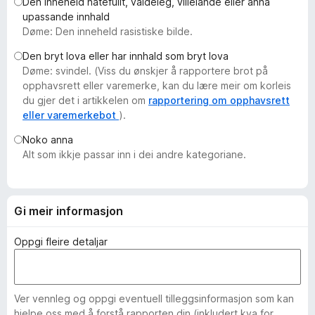
Den inneheld hatefullt, valdeleg, villeiande eller anna
o
upassande innhald
r
Døme: Den inneheld rasistiske bilde.
F
Den bryt lova eller har innhald som bryt lova
i
Døme: svindel. (Viss du ønskjer å rapportere brot på
r
opphavsrett eller varemerke, kan du lære meir om korleis
e
du gjer det i artikkelen om
rapportering om opphavsrett
f
eller varemerkebot
).
o
Noko anna
x
Alt som ikkje passar inn i dei andre kategoriane.
Gi meir informasjon
Oppgi fleire detaljar
Ver vennleg og oppgi eventuell tilleggsinformasjon som kan
hjelpe oss med å forstå rapporten din (inkludert kva for