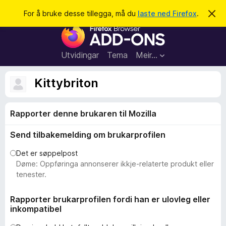
S
Logg inn
For å bruke desse tillegga, må du
laste ned Firefox
.
A
v
ø
N
v
k
i
e
s
t
d
Utvidingar
Tema
Meir…
e
t
n
l
n
Kittybriton
e
e
m
s
e
l
Rapporter denne brukaren til Mozilla
a
d
r
i
Send tilbakemelding om brukarprofilen
n
t
g
i
a
Det er søppelpost
l
Døme: Oppføringa annonserer ikkje-relaterte produkt eller
l
tenester.
e
g
Rapporter brukarprofilen fordi han er ulovleg eller
inkompatibel
g
f