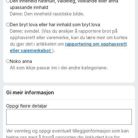
Den inneheld hatefullt, valdeleg, villeiande eller anna
o
upassande innhald
r
Døme: Den inneheld rasistiske bilde.
F
Den bryt lova eller har innhald som bryt lova
i
Døme: svindel. (Viss du ønskjer å rapportere brot på
r
opphavsrett eller varemerke, kan du lære meir om korleis
e
du gjer det i artikkelen om
rapportering om opphavsrett
f
eller varemerkebot
).
o
Noko anna
x
Alt som ikkje passar inn i dei andre kategoriane.
Gi meir informasjon
Oppgi fleire detaljar
Ver vennleg og oppgi eventuell tilleggsinformasjon som kan
hjelpe oss med å forstå rapporten din (inkludert kva for