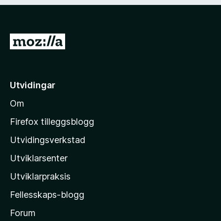
d
)
G
å
t
i
Utvidingar
l
Om
M
o
Firefox tilleggsblogg
z
Utvidingsverkstad
i
Utviklarsenter
l
l
Utviklarpraksis
a
Fellesskaps-blogg
-
h
Forum