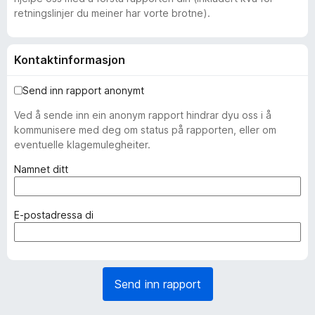
retningslinjer du meiner har vorte brotne).
Kontaktinformasjon
Send inn rapport anonymt
Ved å sende inn ein anonym rapport hindrar dyu oss i å
kommunisere med deg om status på rapporten, eller om
eventuelle klagemulegheiter.
(
Namnet ditt
p
å
k
(
E-postadressa di
r
p
a
å
v
k
d
r
Send inn rapport
)
a
v