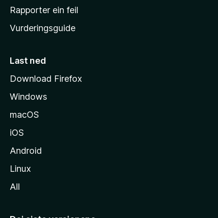
e
Rapporter ein feil
i
Vurderingsguide
m
e
s
Last ned
i
Download Firefox
d
Windows
a
macOS
iOS
Android
Linux
All