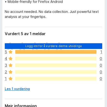
• Mobile-friendly for Firefox Android
No account needed. No data collection. Just powerful text
analysis at your fingertips.
Vurdert 5 av 1 meldar
I
Logg inn for å vurdere denne utvidinga
n
5
1
g
4
0
e
n
3
0
v
2
0
u
1
0
r
d
Les 1 vurdering
e
r
i
n
Meir informasjon