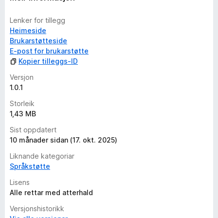
g
a
Lenker for tillegg
r
Heimeside
e
Brukarstøtteside
n
E-post for brukarstøtte
n
Kopier tilleggs-ID
o
Versjon
1.0.1
Storleik
1,43 MB
Sist oppdatert
10 månader sidan (17. okt. 2025)
Liknande kategoriar
Språkstøtte
Lisens
Alle rettar med atterhald
Versjonshistorikk