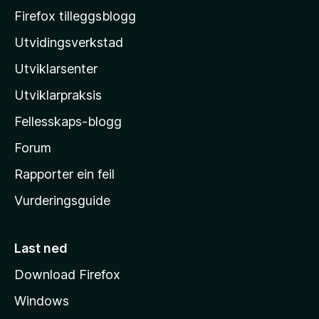
o
Firefox tilleggsblogg
z
Utvidingsverkstad
i
Utviklarsenter
l
l
Utviklarpraksis
a
Fellesskaps-blogg
-
h
Forum
e
Rapporter ein feil
i
Vurderingsguide
m
e
s
Last ned
i
Download Firefox
d
Windows
a