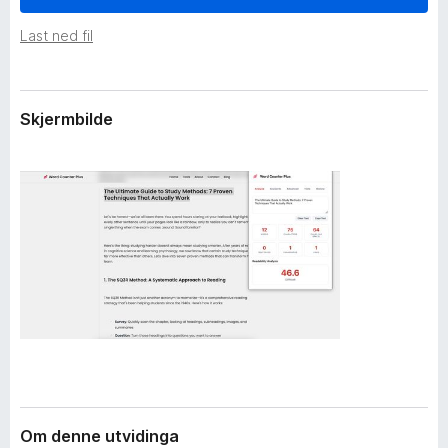
i
o
d
Last ned fil
r
i
F
n
g
i
a
r
Skjermbilde
r
e
f
o
x
Om denne utvidinga