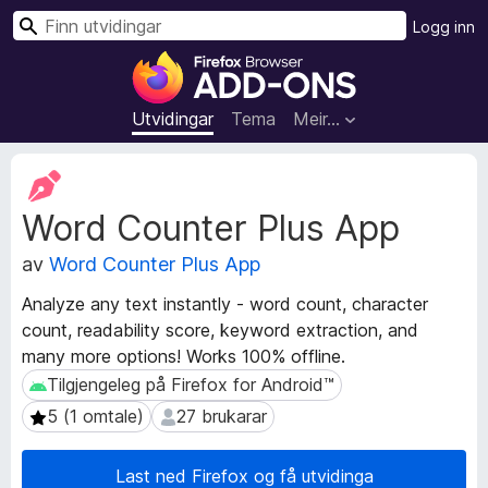
S
Logg inn
ø
N
k
e
t
Utvidingar
Tema
Meir…
t
l
M
e
e
Word Counter Plus App
t
s
a
a
av
Word Counter Plus App
d
r
a
t
Analyze any text instantly - word count, character
t
i
count, readability score, keyword extraction, and
a
l
many more options! Works 100% offline.
f
l
o
Tilgjengeleg på Firefox for Android™
Tilgjengeleg på Firefox for Android™
r
e
5 (1 omtale)
27 brukarar
5 (1 omtale)
27 brukarar
u
g
t
g
v
Last ned Firefox og få utvidinga
f