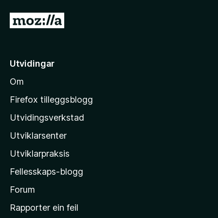
5
5
a
G
v
å
5
t
i
Utvidingar
l
Om
M
o
Firefox tilleggsblogg
z
Utvidingsverkstad
i
Utviklarsenter
l
l
Utviklarpraksis
a
Fellesskaps-blogg
-
h
Forum
e
Rapporter ein feil
i