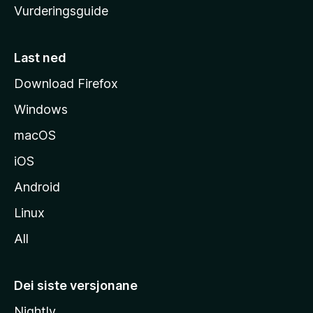
Vurderingsguide
m
e
s
Last ned
i
Download Firefox
d
Windows
a
macOS
iOS
Android
Linux
All
Dei siste versjonane
Nightly