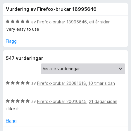
i
4
o
Vurdering av Firefox-brukar 18995646
.
r
n
4
F
a
V
av
Firefox-brukar 18995646
,
eit år sidan
i
g
v
u
very easy to use
r
5
r
d
e
Flagg
f
e
f
r
o
o
547 vurderingar
i
x
n
r
g
:
5
V
av
Firefox-brukar 20081618
,
10 timar sidan
W
a
u
v
r
a
V
5
d
av
Firefox-brukar 20010645
,
21 dagar sidan
u
e
i like it
p
r
r
d
i
Flagg
e
p
n