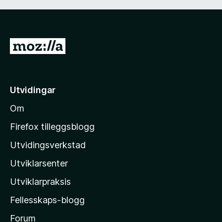
G
å
t
i
Utvidingar
l
Om
M
o
Firefox tilleggsblogg
z
Utvidingsverkstad
i
Utviklarsenter
l
l
Utviklarpraksis
a
Fellesskaps-blogg
-
h
Forum