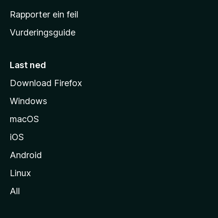
e
Rapporter ein feil
i
Vurderingsguide
m
e
s
Last ned
i
Download Firefox
d
Windows
a
macOS
iOS
Android
Linux
All