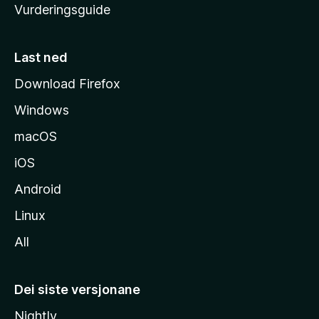
Vurderingsguide
m
e
s
Last ned
i
Download Firefox
d
Windows
a
macOS
iOS
Android
Linux
All
Dei siste versjonane
Nightly