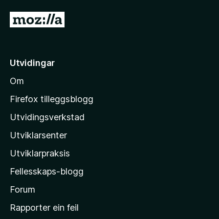
G
å
t
i
Utvidingar
l
Om
M
o
Firefox tilleggsblogg
z
Utvidingsverkstad
i
Utviklarsenter
l
l
Utviklarpraksis
a
Fellesskaps-blogg
-
h
Forum
e
Rapporter ein feil
i