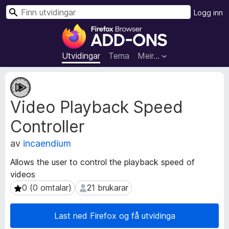
S
Logg inn
ø
N
k
e
t
Utvidingar
Tema
Meir…
t
l
M
e
e
Video Playback Speed
t
s
a
a
Controller
d
r
a
t
av
incaendium
t
i
a
Allows the user to control the playback speed of
l
f
videos
l
o
0 (0 omtalar)
21 brukarar
0 (0 omtalar)
21 brukarar
r
e
u
g
t
g
Last ned Firefox og få utvidinga
v
f