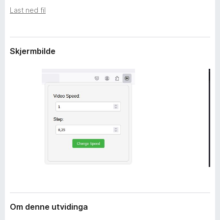
i
o
Last ned fil
d
r
i
F
n
g
i
Skjermbilde
a
r
r
e
f
o
x
Om denne utvidinga