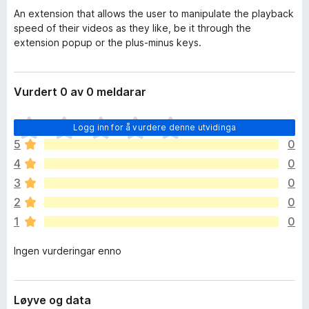
An extension that allows the user to manipulate the playback
speed of their videos as they like, be it through the
extension popup or the plus-minus keys.
Vurdert 0 av 0 meldarar
I
Logg inn for å vurdere denne utvidinga
n
5
0
g
4
0
e
n
3
0
v
2
0
u
1
0
r
d
Ingen vurderingar enno
e
r
i
n
Løyve og data