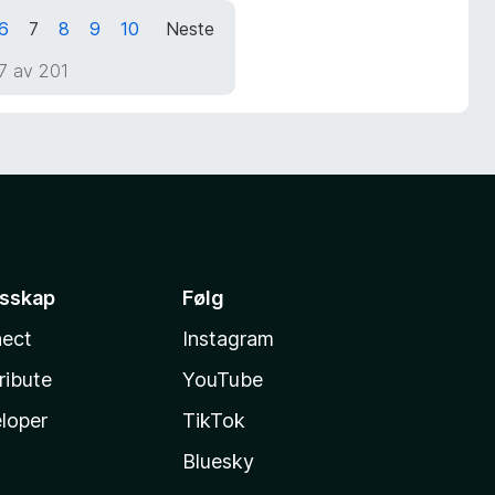
6
7
8
9
10
Neste
7 av 201
esskap
Følg
ect
Instagram
ribute
YouTube
loper
TikTok
Bluesky