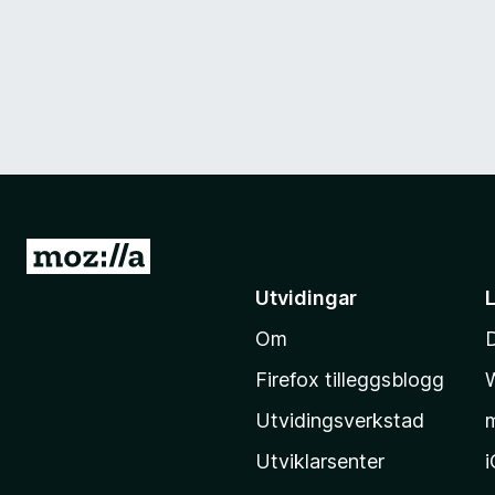
G
å
Utvidingar
t
Om
i
l
Firefox tilleggsblogg
M
Utvidingsverkstad
o
z
Utviklarsenter
i