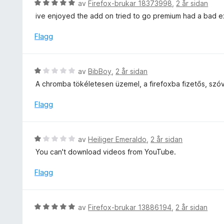
V
av
Firefox-brukar 18373998
,
2 år sidan
a
r
u
v
ive enjoyed the add on tried to go premium had a bad exp
i
r
5
n
d
Flagg
g
e
:
r
1
i
V
av
BibBoy
,
2 år sidan
a
n
u
v
A chromba tökéletesen üzemel, a firefoxba fizetős, szó
g
r
5
:
d
Flagg
5
e
a
r
v
i
V
5
av
Heiliger Emeraldo
,
2 år sidan
n
u
You can't download videos from YouTube.
g
r
:
d
Flagg
1
e
a
r
v
i
V
5
av
Firefox-brukar 13886194
,
2 år sidan
n
u
g