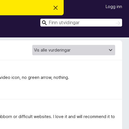
Logg inn
A
v
v
S
i
S
s
ø
ø
d
k
k
e
n
n
e
m
e
l
d
i
n
ideo icon, no green arrow, nothing.
g
a
born or difficult websites. I love it and will recommend it to