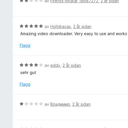
V
av
Firefox-brukar 18687272
,
2 år sidan
5
:
r
u
1
i
r
a
n
d
v
g
e
V
av
Holtdracas
,
2 år sidan
5
:
r
u
Amazing video downloader. Very easy to use and works 
1
i
r
a
n
d
Flagg
v
g
e
5
:
r
2
i
V
av
eddy
,
2 år sidan
a
n
u
v
sehr gut
g
r
5
:
d
Flagg
5
e
a
r
v
i
V
5
av
Владимир
,
2 år sidan
n
u
g
r
:
d
4
e