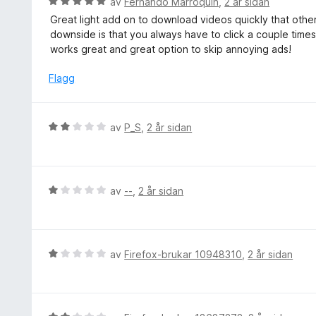
V
av
Fernando Marroquin
,
2 år sidan
a
r
u
v
Great light add on to download videos quickly that othe
i
r
5
downside is that you always have to click a couple times
n
d
works great and great option to skip annoying ads!
g
e
:
r
Flagg
1
i
a
n
v
g
V
av
P_S
,
2 år sidan
5
:
u
5
r
a
d
v
e
V
av
--
,
2 år sidan
5
r
u
i
r
n
d
g
e
V
av
Firefox-brukar 10948310
,
2 år sidan
:
r
u
2
i
r
a
n
d
v
g
e