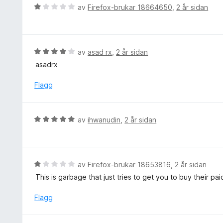
i
V
av
Firefox-brukar 18664650
,
2 år sidan
a
n
u
v
g
r
5
:
d
1
e
V
av
asad rx
,
2 år sidan
a
r
u
v
asadrx
i
r
5
n
d
Flagg
g
e
:
r
1
i
V
av
ihwanudin
,
2 år sidan
a
n
u
v
g
r
5
:
d
4
e
V
av
Firefox-brukar 18653816
,
2 år sidan
a
r
u
v
This is garbage that just tries to get you to buy their pa
i
r
5
n
d
Flagg
g
e
:
r