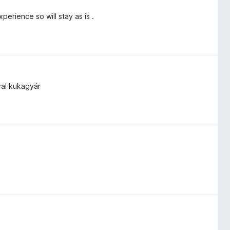
erience so will stay as is .
val kukagyár