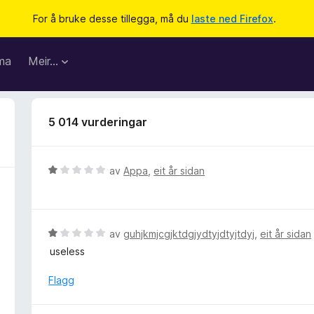
For å bruke desse tillegga, må du
laste ned Firefox
.
ma
Meir…
5 014 vurderingar
V
av
Appa
,
eit år sidan
u
r
d
e
V
av
guhjkmjcgjktdgjydtyjdtyjtdyj
,
eit år sidan
r
u
useless
i
r
n
d
Flagg
g
e
:
r