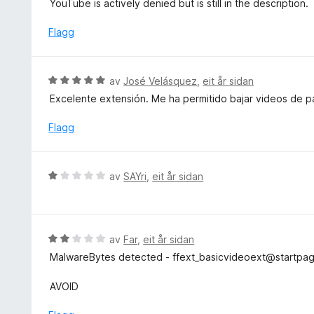
YouTube is actively denied but is still in the description.
g
r
:
d
Flagg
1
e
a
r
v
i
V
5
av
José Velásquez
,
eit år sidan
n
u
Excelente extensión. Me ha permitido bajar videos de p
g
r
:
d
Flagg
1
e
a
r
v
i
V
5
av
SAYri
,
eit år sidan
n
u
g
r
:
d
5
e
V
av
Far
,
eit år sidan
a
r
u
v
MalwareBytes detected - ffext_basicvideoext@startpag
i
r
5
n
d
AVOID
g
e
:
r