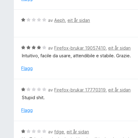
g
:
3
V
av
Aeph
,
eit år sidan
a
u
v
r
5
d
e
V
av
Firefox-brukar 19057410
,
eit år sidan
r
u
Intuitivo, facile da usare, attendibile e stabile. Grazie.
i
r
n
d
Flagg
g
e
:
r
1
i
V
av
Firefox-brukar 17770319
,
eit år sidan
a
n
u
v
Stupid shit.
g
r
5
:
d
Flagg
4
e
a
r
v
i
V
5
av
fdge
,
eit år sidan
n
u