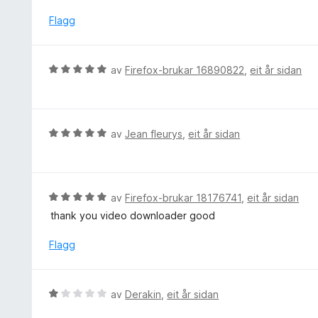
r
5
:
d
Flagg
1
e
a
r
v
i
V
5
av
Firefox-brukar 16890822
,
eit år sidan
n
u
g
r
:
d
1
e
V
av
Jean fleurys
,
eit år sidan
a
r
u
v
i
r
5
n
d
g
e
V
av
Firefox-brukar 18176741
,
eit år sidan
:
r
u
thank you video downloader good
5
i
r
a
n
d
Flagg
v
g
e
5
:
r
5
i
V
av
Derakin
,
eit år sidan
a
n
u
v
g