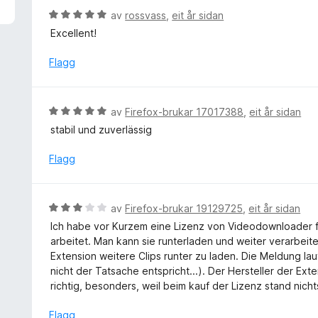
1
i
V
av
rossvass
,
eit år sidan
a
n
u
v
Excellent!
g
r
5
:
d
Flagg
1
e
a
r
v
i
V
5
av
Firefox-brukar 17017388
,
eit år sidan
n
u
stabil und zuverlässig
g
r
:
d
Flagg
5
e
a
r
v
i
V
5
av
Firefox-brukar 19129725
,
eit år sidan
n
u
Ich habe vor Kurzem eine Lizenz von Videodownloader fü
g
r
arbeitet. Man kann sie runterladen und weiter verarbeit
:
d
Extension weitere Clips runter zu laden. Die Meldung lau
5
e
nicht der Tatsache entspricht...). Der Hersteller der Exte
a
r
richtig, besonders, weil beim kauf der Lizenz stand ni
v
i
5
n
Flagg