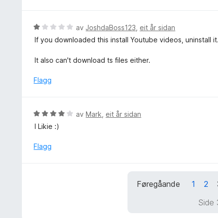
r
5
:
d
5
e
V
av
JoshdaBoss123
,
eit år sidan
a
r
u
v
If you downloaded this install Youtube videos, uninstall it.
i
r
5
n
d
It also can't download ts files either.
g
e
:
r
Flagg
1
i
a
n
v
g
V
av
Mark
,
eit år sidan
5
:
u
I Likie :)
1
r
a
d
Flagg
v
e
5
r
i
Føregåande
1
2
n
g
Side 
:
4