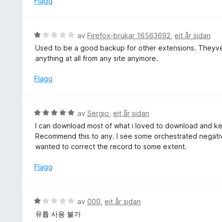
Flagg
1
i
a
n
v
g
V
av
Firefox-brukar 16563692
,
eit år sidan
5
:
u
Used to be a good backup for other extensions. Theyve
2
r
anything at all from any site anymore.
a
d
v
e
Flagg
5
r
i
n
V
av
Sergio
,
eit år sidan
g
u
I can download most of what i loved to download and kee
:
r
Recommend this to any. I see some orchestrated negative
1
d
wanted to correct the record to some extent.
a
e
v
r
Flagg
5
i
n
g
V
av
000
,
eit år sidan
:
u
유튭 사용 불가
5
r