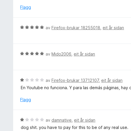
a
d
Flagg
v
e
5
r
i
V
av
Firefox-brukar 18255018
,
eit år sidan
n
u
g
r
:
d
1
e
V
av
Mido2006
,
eit år sidan
a
r
u
v
i
r
5
n
d
g
e
V
av
Firefox-brukar 13712107
,
eit år sidan
:
r
u
En Youtube no funciona. Y para las demás páginas, hay 
5
i
r
a
n
d
Flagg
v
g
e
5
:
r
5
i
V
av
damnative
,
eit år sidan
a
n
u
v
dog shit. you have to pay for this to be of any real use.
g