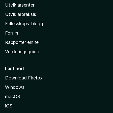
Utviklarsenter
l
l
Utviklarpraksis
a
Fellesskaps-blogg
-
h
Forum
e
Rapporter ein feil
i
Vurderingsguide
m
e
s
Last ned
i
Download Firefox
d
Windows
a
macOS
iOS