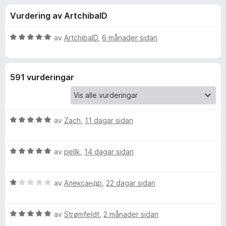
i
4
o
Vurdering av ArtchibalD
,
r
n
7
F
a
V
av
ArtchibalD
,
6 månader sidan
i
g
v
u
r
5
r
d
e
f
591 vurderingar
e
f
r
o
o
i
x
n
V
r
av
Zach
,
11 dagar sidan
g
u
:
r
5
U
V
d
av
pellk
,
14 dagar sidan
a
u
e
v
n
r
r
5
V
d
av
Александр
,
22 dagar sidan
i
d
u
e
n
r
r
g
V
d
av
Strømfeldt
,
2 månader sidan
i
:
o
u
e
n
5