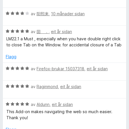
:
u
e
5
r
r
a
V
d
av
阳熙来
,
10 månader sidan
i
v
u
e
n
5
r
r
g
V
d
av
囶 ．
,
eit år sidan
i
:
u
e
n
5
LM22.1 a Must , especially when you have double right click
r
r
g
a
to close Tab on the Window. for accidental closure of a Tab
d
i
:
v
e
n
5
5
Flagg
r
g
a
i
:
v
V
av
Firefox-brukar 15037318
,
eit år sidan
n
4
5
u
g
a
r
:
v
V
d
av
Raginmond
,
eit år sidan
5
5
u
e
a
r
r
v
V
d
av
Aldunn
,
eit år sidan
i
5
u
e
n
This Add-on makes navigating the web so much easier.
r
r
g
Thank you!
d
i
:
e
n
5