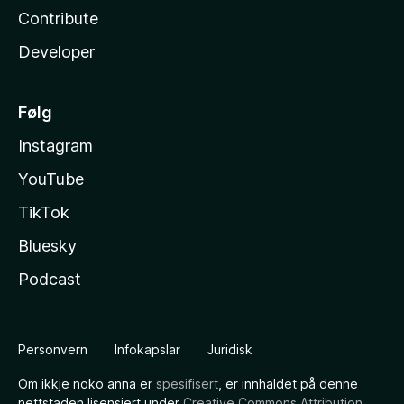
Contribute
Developer
Følg
Instagram
YouTube
TikTok
Bluesky
Podcast
Personvern
Infokapslar
Juridisk
Om ikkje noko anna er
spesifisert
, er innhaldet på denne
nettstaden lisensiert under
Creative Commons Attribution