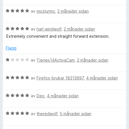
r
r
g
a
C
V
d
av
mozjurmo
,
2 månader sidan
i
:
v
u
e
n
5
5
l
r
r
g
a
V
d
av
harl windwolf
,
2 månader sidan
i
:
v
u
e
n
1
5
Extremely convenient and straight forward extension.
o
r
r
g
a
d
i
:
v
Flagg
s
e
n
5
5
r
g
a
V
av
Tienes14ActivaCam
,
2 månader sidan
e
i
:
v
u
n
5
5
r
g
a
V
T
d
av
Firefox-brukar 18313697
,
4 månader sidan
:
v
u
e
5
5
r
r
a
a
V
d
av
Deo
,
4 månader sidan
i
v
u
e
n
b
5
r
r
g
V
d
av
theredwolf
,
5 månader sidan
i
:
u
e
n
1
r
r
g
a