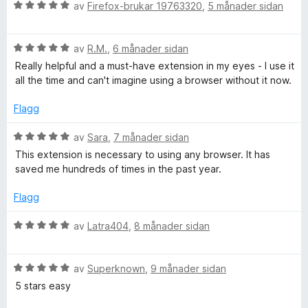
V
d
av
Firefox-brukar 19763320
,
5 månader sidan
i
:
v
u
e
n
5
5
r
r
g
a
V
d
av
R.M.
,
6 månader sidan
i
:
v
u
e
n
5
5
Really helpful and a must-have extension in my eyes - I use it
r
r
g
a
all the time and can't imagine using a browser without it now.
d
i
:
v
e
n
5
5
Flagg
r
g
a
i
:
v
V
av
Sara
,
7 månader sidan
n
5
5
u
This extension is necessary to using any browser. It has
g
a
r
saved me hundreds of times in the past year.
:
v
d
5
5
e
Flagg
a
r
v
i
V
av
Latra404
,
8 månader sidan
5
n
u
g
r
:
V
d
av
Superknown
,
9 månader sidan
5
u
e
5 stars easy
a
r
r