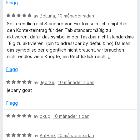
v
d
i
Flagg
5
e
n
r
g
V
av
BeLuna
,
10 månader sidan
i
:
u
Sollte endlich mal Standard von Firefox sein. Ich empfehle
n
5
r
den Kontexteintrag für den Tab standardmäßig zu
g
a
d
aktivieren, dafür das symbol in der Taskbar nicht standardmä
:
v
e
´ßig zu aktivieren. (pin to adressbar by default: no) Da man
5
5
r
das symbol selber eigentlich nicht braucht, wir brauchen
a
i
nicht endlos viele Knöpfe, ein Rechtsklick reicht ;)
v
n
5
g
Flagg
:
5
V
av
Jędrzej
,
10 månader sidan
a
u
jebany goat
v
r
5
d
Flagg
e
r
V
av
okup
,
10 månader sidan
i
u
n
r
g
V
d
av
AntBee
,
10 månader sidan